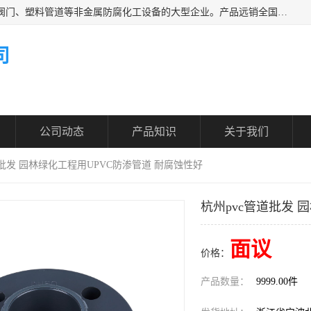
凯鑫管道科技有限公司是一家专业生产PPH、CPVC各类塑料阀门、塑料管道等非金属防腐化工设备的大型企业。产品远销全国三十一个省、市、自治区,广泛应用于化工、石油、氯碱、染料、制药、农药等行业，深受广大用户欢迎，是目前国内生产化工泵、阀门规模较大的生产基地之一。
司
公司动态
产品知识
关于我们
道批发 园林绿化工程用UPVC防渗管道 耐腐蚀性好
杭州pvc管道批发 
面议
价格：
产品数量：
9999.00件