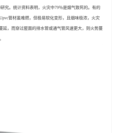
的研究。统计资料表明，火灾中79％是烟气致死的。有的
以Upvc管材虽难燃，但极易软化变形，且烟味极浓，火灾
位蔓延，而穿过屋面的排水管或通气管风速更大，则火势蔓
。