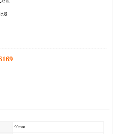
北仑区
道批发
6169
90mm