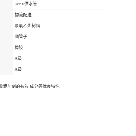
pvc-u供水管
物流配送
聚氯乙烯树脂
圆管子
橡胶
A级
A级
收添加剂的有效 成分等优良特性。