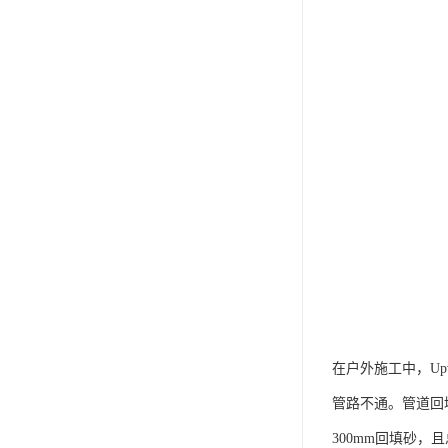
在户外施工中，U
管路不通。管道回填
300mm回填砂，