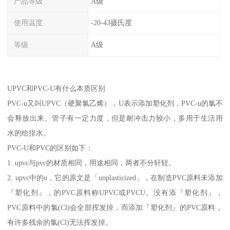
产品等级
A级
使用温度
-20-43摄氏度
等级
A级
UPVC和PVC-U有什么本质区别
PVC-u又叫UPVC（硬聚氯乙烯），U表示添加塑化剂，PVC-u的氯不
会释放出来。管子有一定力度，但是耐冲击力较小，多用于生活用
水的给排水。
PVC-U和PVC的区别如下：
1. upvc与pvc的材质相同，用途相同，两者不分轩轾。
2. upvc中的u，它的原文是「unplasticized」，在制造PVC原料未添加
『塑化剂』，的PVC原料称UPVC或PVCU。没有添『塑化剂』，
PVC原料中的氯(Cl)会全部挥发掉，而添加『塑化剂』的PVC原料，
有许多残余的氯(Cl)无法挥发掉。