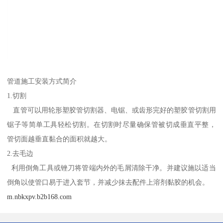
管道施工安装方式简介
1.切割
直管可以用轮形塑胶管切割器、电锯、或齿形完好的塑胶管切割用
锯子等简单工具轻松切割。在切割时尽量确保管被切成垂直平整，
管切面越垂直黏合的面积就越大。
2.去毛边
利用倒角工具或锉刀将管端内外的毛屑清除干净。并建议施以适当
倒角以使管口易于进入套节，并减少抹去配件上溶剂黏胶的机会。
m.nbkxpv.b2b168.com