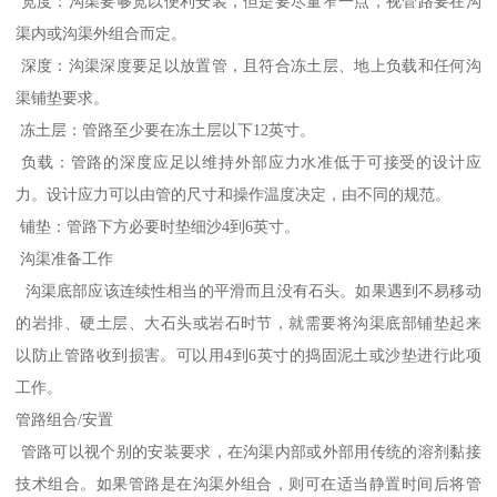
宽度：沟渠要够宽以便利安装，但是要尽量窄一点，视管路要在沟
渠内或沟渠外组合而定。
深度：沟渠深度要足以放置管，且符合冻土层、地上负载和任何沟
渠铺垫要求。
冻土层：管路至少要在冻土层以下12英寸。
负载：管路的深度应足以维持外部应力水准低于可接受的设计应
力。设计应力可以由管的尺寸和操作温度决定，由不同的规范。
铺垫：管路下方必要时垫细沙4到6英寸。
沟渠准备工作
沟渠底部应该连续性相当的平滑而且没有石头。如果遇到不易移动
的岩排、硬土层、大石头或岩石时节，就需要将沟渠底部铺垫起来
以防止管路收到损害。可以用4到6英寸的捣固泥土或沙垫进行此项
工作。
管路组合/安置
管路可以视个别的安装要求，在沟渠内部或外部用传统的溶剂黏接
技术组合。如果管路是在沟渠外组合，则可在适当静置时间后将管