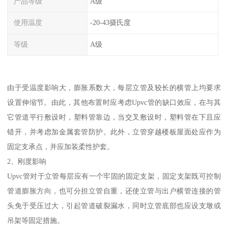
产品等级
A级
使用温度
-20-43摄氏度
等级
A级
由于受温度影响大，膨胀系数大，每层立管及较长的横管上均要求
设置伸缩节。由此，其他布置时应考虑Upvc管的缺口效应，在与其
它管道平行敷设时，塑料管靠边，当交叉敷设时，塑料管在下且应
错开，并考虑加金属套管防护。此外，立管穿越楼板屋面处应作为
固定支承点，并应加装柔性护套。
2、刚度影响
Upvc管对于立管每层应有一个牢固的固定支架，固定支架既可控制
管道膨胀方向，也可分担立管自重，还使立管与出户横管连接的管
头免于受压过大，引起管道破裂漏水，同时立管底部也应设支墩或
吊架等固定措施。