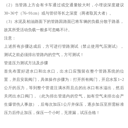
（2）当管路上方会有卡车通过或交通量较大时，小埋设深度建议
30~36寸（76~91cm）或与管径等长之深度（两者取其大者）。
（3）水泥及柏油路面下的管路因路面已将车辆的负载分散于路基，
故其所受活动负载一般多可忽略不计。
注意：
上述所有步骤达成后，方可进行管路测试（禁止使用气压测试），
测试之前必须排出管路内的空气，方可测试！
管道压力测试方法及步骤
首先布置好进水口和出水口，出水口应预留在整个管路系统的位
置，并且安装阀门，具体操作步骤为：打开所有阀门，开启水泵1~2
公斤的压力，等到整个管道注满水而且点的出水口有水溢出，然后
关闭出水口阀门，（此为排出管道内的空气，如有空气未排出会产
生爆管伤人事故），后每次加压1公斤并保压，逐步加压至所需标准
压力后停止加压，保压一个小时，无泄漏，试压合格！