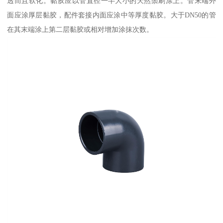
透而且软化。黏胶应以管直径一半大小的天然鬃刷涂上。管末端外
面应涂厚层黏胶，配件套接内面应涂中等厚度黏胶。大于DN50的管
在其末端涂上第二层黏胶或相对增加涂抹次数。