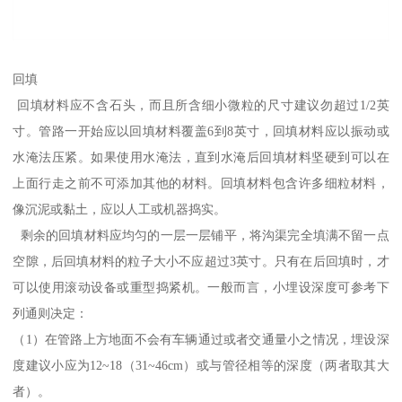
回填
回填材料应不含石头，而且所含细小微粒的尺寸建议勿超过1/2英
寸。管路一开始应以回填材料覆盖6到8英寸，回填材料应以振动或
水淹法压紧。如果使用水淹法，直到水淹后回填材料坚硬到可以在
上面行走之前不可添加其他的材料。回填材料包含许多细粒材料，
像沉泥或黏土，应以人工或机器捣实。
剩余的回填材料应均匀的一层一层铺平，将沟渠完全填满不留一点
空隙，后回填材料的粒子大小不应超过3英寸。只有在后回填时，才
可以使用滚动设备或重型捣紧机。一般而言，小埋设深度可参考下
列通则决定：
（1）在管路上方地面不会有车辆通过或者交通量小之情况，埋设深
度建议小应为12~18（31~46cm）或与管径相等的深度（两者取其大
者）。