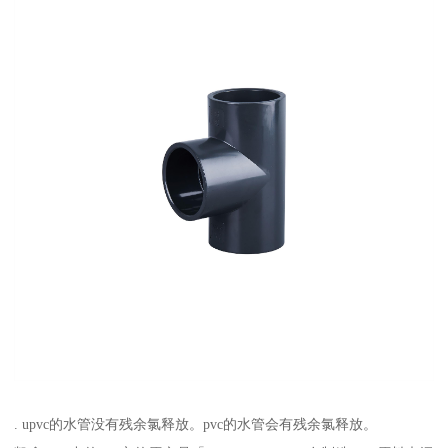
. upvc的水管没有残余氯释放。pvc的水管会有残余氯释放。