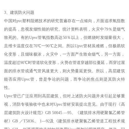
3、建筑防火问题
中国对pvc塑料阻燃技术的研究普遍存在一点倾向，片面追求氧指数
的提高，忽视发烟性能的研究。统计资料表明，火灾中79％是烟气
致死的。有的Upvc管氧指数高达50％以上，但燃烧时发烟量很大，
且维卡温度仅在70℃一90℃之间。所以Upvc管材虽难燃，但极易软
化变形，且烟味极浓，火灾中，一方面产生致命烟气，另一方面，
温度超过90℃时管道软化变形，火势在管道穿越部位蔓延，而穿过屋
面的排水管或通气管风速更大，则火势蔓延更快。所以，高层建筑
能否应用Upvc管，曾是争论的问题，而争论的焦点则是其防火特
性。
Upvc管已广泛应用到高层建筑，但对上述防火问题并未引起足够重
视，消防专项验收中也未对Upvc管材安装提出意见。由于现行《高
层建筑防火设计规范》GB 50045 —95、《建筑排水用硬聚氯乙烯管
材》GB ／T5836。 1—92及《建筑排水硬聚氯乙烯管道工程技术规