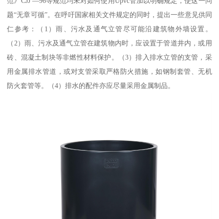
范》CJJ —96等规范均未对如何使用Upvc管加以明确规定，使这一问
题“无章可循”。在呼吁国家相关文件规定的同时，提出一些意见供同
仁参考：（1）雨、污水及通气立管尽可能沿建筑物外墙设置。
（2）雨、污水及通气立管在建筑物内时，应设置于管道井内，或用
砖、混凝土制块等非燃性材料保护。（3）排入排水立管的支管，采
用金属排水管道，或对支管采取严格防火措施，如钢制套管、无机
防火套管等。（4）排水的配件亦应尽量采用金属制品。