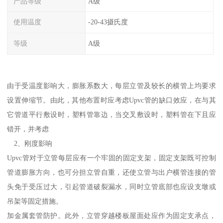
产品等级
A级
使用温度
-20-43摄氏度
等级
A级
由于受温度影响大，膨胀系数大，每层立管及较长的横管上均要求
设置伸缩节。由此，其他布置时应考虑Upvc管的缺口效应，在与其
它管道平行敷设时，塑料管靠边，当交叉敷设时，塑料管在下且应
错开，并考虑
2、刚度影响
Upvc管对于立管每层应有一个牢固的固定支架，固定支架既可控制
管道膨胀方向，也可分担立管自重，还使立管与出户横管连接的管
头免于受压过大，引起管道破裂漏水，同时立管底部也应设支墩或
吊架等固定措施。
加金属套管防护。此外，立管穿越楼板屋面处应作为固定支承点，