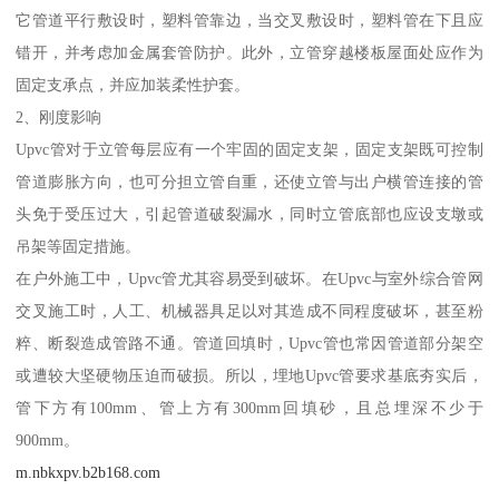
它管道平行敷设时，塑料管靠边，当交叉敷设时，塑料管在下且应
错开，并考虑加金属套管防护。此外，立管穿越楼板屋面处应作为
固定支承点，并应加装柔性护套。
2、刚度影响
Upvc管对于立管每层应有一个牢固的固定支架，固定支架既可控制
管道膨胀方向，也可分担立管自重，还使立管与出户横管连接的管
头免于受压过大，引起管道破裂漏水，同时立管底部也应设支墩或
吊架等固定措施。
在户外施工中，Upvc管尤其容易受到破坏。在Upvc与室外综合管网
交叉施工时，人工、机械器具足以对其造成不同程度破坏，甚至粉
粹、断裂造成管路不通。管道回填时，Upvc管也常因管道部分架空
或遭较大坚硬物压迫而破损。所以，埋地Upvc管要求基底夯实后，
管下方有100mm、管上方有300mm回填砂，且总埋深不少于
900mm。
m.nbkxpv.b2b168.com