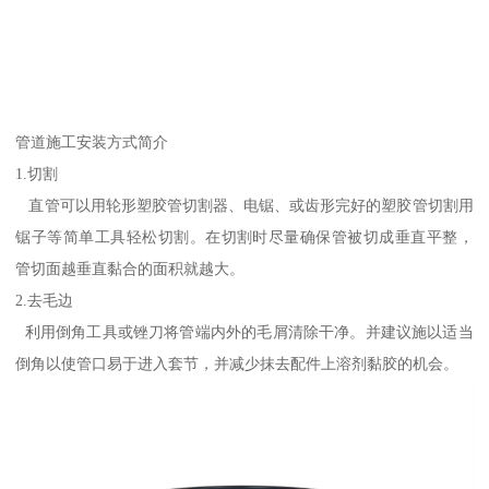
管道施工安装方式简介
1.切割
直管可以用轮形塑胶管切割器、电锯、或齿形完好的塑胶管切割用
锯子等简单工具轻松切割。在切割时尽量确保管被切成垂直平整，
管切面越垂直黏合的面积就越大。
2.去毛边
利用倒角工具或锉刀将管端内外的毛屑清除干净。并建议施以适当
倒角以使管口易于进入套节，并减少抹去配件上溶剂黏胶的机会。