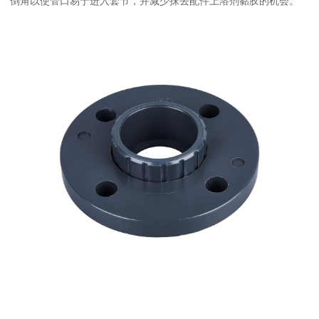
倒角以使管口易于进入套节，并减少抹去配件上溶剂黏胶的机会。