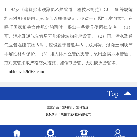
1—92及《建筑排水硬聚氯乙烯管道工程技术规范》CJJ —96等规范
均未对如何使用Upvc管加以明确规定，使这一问题“无章可循”。在
呼吁国家相关文件规定的同时，提出一些意见供同仁参考：（1）
雨、污水及通气立管尽可能沿建筑物外墙设置。（2）雨、污水及通
气立管在建筑物内时，应设置于管道井内，或用砖、混凝土制块等
非燃性材料保护。（3）排入排水立管的支管，采用金属排水管道，
或对支管采取严格防火措施，如钢制套管、无机防火套管等。
m.nbkxpv.b2b168.com
Top
主营产品：塑料阀门 塑料管道
版权所有：凯鑫管道科技有限公司