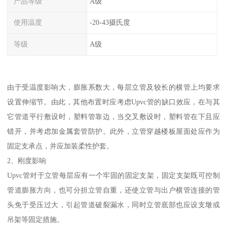
产品等级
A级
使用温度
-20-43摄氏度
等级
A级
由于受温度影响大，膨胀系数大，每层立管及较长的横管上均要求
设置伸缩节。由此，其他布置时应考虑Upvc管的缺口效应，在与其
它管道平行敷设时，塑料管靠边，当交叉敷设时，塑料管在下且应
错开，并考虑加金属套管防护。此外，立管穿越楼板屋面处应作为
固定支承点，并应加装柔性护套。
2、刚度影响
Upvc管对于立管每层应有一个牢固的固定支架，固定支架既可控制
管道膨胀方向，也可分担立管自重，还使立管与出户横管连接的管
头免于受压过大，引起管道破裂漏水，同时立管底部也应设支墩或
吊架等固定措施。