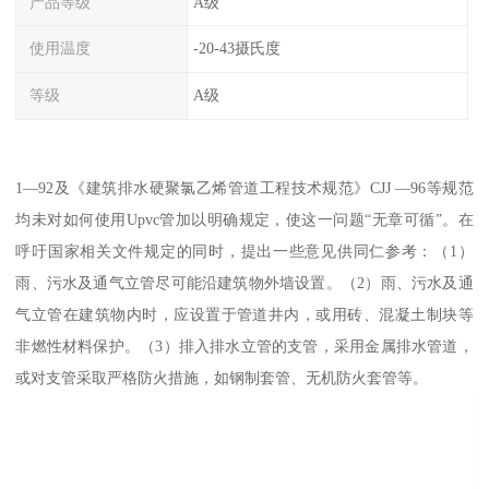
产品等级
A级
使用温度
-20-43摄氏度
等级
A级
1—92及《建筑排水硬聚氯乙烯管道工程技术规范》CJJ —96等规范
均未对如何使用Upvc管加以明确规定，使这一问题“无章可循”。在
呼吁国家相关文件规定的同时，提出一些意见供同仁参考：（1）
雨、污水及通气立管尽可能沿建筑物外墙设置。（2）雨、污水及通
气立管在建筑物内时，应设置于管道井内，或用砖、混凝土制块等
非燃性材料保护。（3）排入排水立管的支管，采用金属排水管道，
或对支管采取严格防火措施，如钢制套管、无机防火套管等。