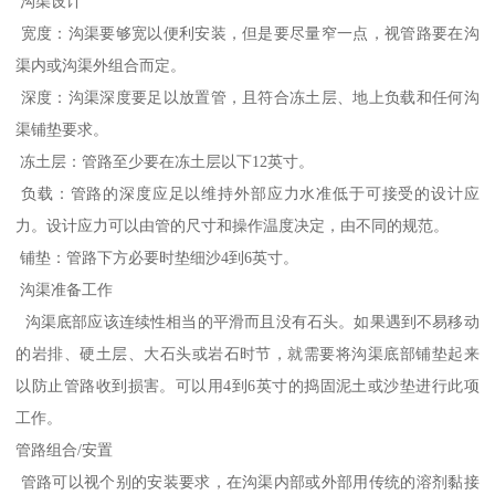
沟渠设计
宽度：沟渠要够宽以便利安装，但是要尽量窄一点，视管路要在沟
渠内或沟渠外组合而定。
深度：沟渠深度要足以放置管，且符合冻土层、地上负载和任何沟
渠铺垫要求。
冻土层：管路至少要在冻土层以下12英寸。
负载：管路的深度应足以维持外部应力水准低于可接受的设计应
力。设计应力可以由管的尺寸和操作温度决定，由不同的规范。
铺垫：管路下方必要时垫细沙4到6英寸。
沟渠准备工作
沟渠底部应该连续性相当的平滑而且没有石头。如果遇到不易移动
的岩排、硬土层、大石头或岩石时节，就需要将沟渠底部铺垫起来
以防止管路收到损害。可以用4到6英寸的捣固泥土或沙垫进行此项
工作。
管路组合/安置
管路可以视个别的安装要求，在沟渠内部或外部用传统的溶剂黏接