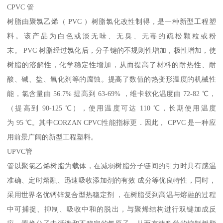
CPVC 管
树脂由聚氯乙烯（ PVC ）树脂氯化改性制得，是一种新型工程塑
料。该产品为白色或淡无味、无臭、无毒的疏松颗粒或粉
末。 PVC 树脂经过氯化后，分子键的不规则性增加，极性增加，使
树脂的溶解性，化学稳定性增加，从而提高了材料的耐热性、耐
酸、碱、盐、氧化剂等的腐蚀。提高了数值的热变形温度的机械性
能，氯含量由 56.7% 提高到 63-69% ，维卡软化温度由 72-82 ℃，
（提高到 90-125 ℃），使用温度可达 110 ℃，长期使用温度
为 95 ℃。其中CORZAN CPVC性能指标更．因此， CPVC 是一种应
用前景广阔的新型工程塑料。
UPVC管
管以聚氯乙烯树脂为载体，在减弱树脂分子链间的引力时具有感温
准确、定时熔融、迅速吸收添加剂的有效 成分等优良特性，同时，
采用世界名优钙锌复合型热稳定剂 ，在树脂受到高温与熔融的过程
中可捕捉、抑制、吸收中和的脱出，与聚烯结构进行双键加成反