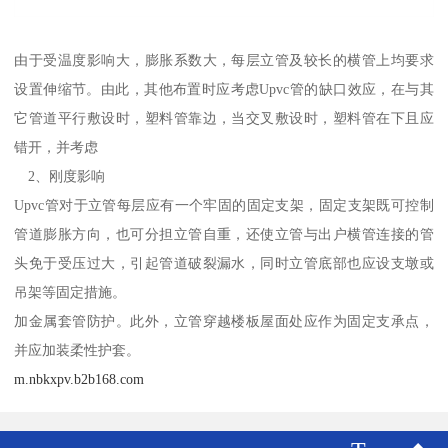
由于受温度影响大，膨胀系数大，每层立管及较长的横管上均要求
设置伸缩节。由此，其他布置时应考虑Upvc管的缺口效应，在与其
它管道平行敷设时，塑料管靠边，当交叉敷设时，塑料管在下且应
错开，并考虑
2、刚度影响
Upvc管对于立管每层应有一个牢固的固定支架，固定支架既可控制
管道膨胀方向，也可分担立管自重，还使立管与出户横管连接的管
头免于受压过大，引起管道破裂漏水，同时立管底部也应设支墩或
吊架等固定措施。
加金属套管防护。此外，立管穿越楼板屋面处应作为固定支承点，
并应加装柔性护套。
m.nbkxpv.b2b168.com