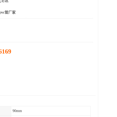
北仑区
pvc管厂家
6169
90mm