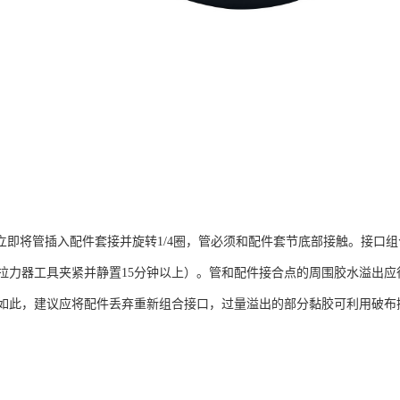
即将管插入配件套接并旋转1/4圈，管必须和配件套节底部接触。接口组合应
拉力器工具夹紧并静置15分钟以上）。管和配件接合点的周围胶水溢出
如此，建议应将配件丢弃重新组合接口，过量溢出的部分黏胶可利用破布