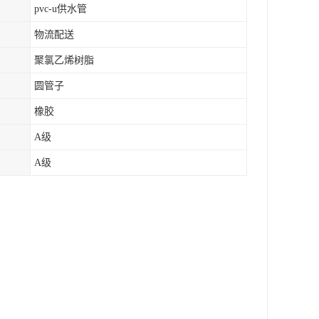
pvc-u供水管
物流配送
聚氯乙烯树脂
圆管子
橡胶
A级
A级