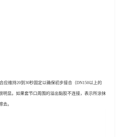
维持20到30秒固定以确保初步接合（DN150以上的
应很明显。如果套节口周围的溢出黏胶不连接，表示所涂抹
擦去。