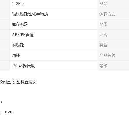
1~2Mpa
品名
输送腐蚀性化学物质
运输方式
库存充足
材质
ABS/PE管道
外观
耐腐蚀
类型
圆柱
产品等级
-20-43摄氏度
等级
公司直接-塑料直接头
a
C、PVC