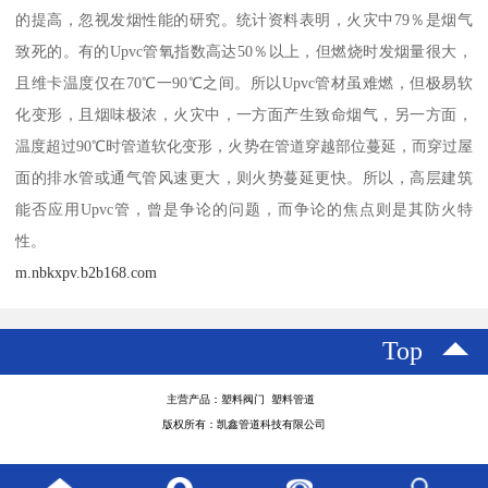
的提高，忽视发烟性能的研究。统计资料表明，火灾中79％是烟气
致死的。有的Upvc管氧指数高达50％以上，但燃烧时发烟量很大，
且维卡温度仅在70℃一90℃之间。所以Upvc管材虽难燃，但极易软
化变形，且烟味极浓，火灾中，一方面产生致命烟气，另一方面，
温度超过90℃时管道软化变形，火势在管道穿越部位蔓延，而穿过屋
面的排水管或通气管风速更大，则火势蔓延更快。所以，高层建筑
能否应用Upvc管，曾是争论的问题，而争论的焦点则是其防火特
性。
m.nbkxpv.b2b168.com
Top
主营产品：塑料阀门 塑料管道
版权所有：凯鑫管道科技有限公司