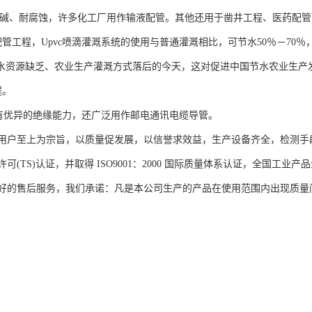
管耐酸碱、耐腐蚀，许多化工厂用作输液配管。其他还用于凿井工程、医药配管
工程，Upvc喷滴灌溉系统的使用与普通灌溉相比，可节水50％－70％
国水资源缺乏、农业生产灌溉方式落后的今天，这对促进中国节水农业生产
程。
管具有优异的绝缘能力，还广泛用作邮电通讯电缆导管。
用户至上为宗旨，以质量促发展，以信誉求效益，生产设备齐全，检测手
可(TS)认证，并取得 ISO9001：2000 国际质量体系认证，全国
好的售后服务，我们承诺：凡是本公司生产的产品在使用范围内出现质量