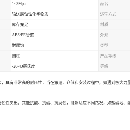
1~2Mpa
品名
输送腐蚀性化学物质
运输方式
库存充足
材质
ABS/PE管道
外观
耐腐蚀
类型
圆柱
产品等级
-20-43摄氏度
等级
度大，具有非常高的耐压性，当在搬运、仓储和安装过程中，如遇到极大力
腐蚀性突出，其能抗酸、抗碱、抗腐蚀，能够适应不同路况，如盐碱地、