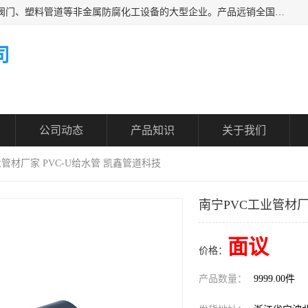
凯鑫管道科技有限公司是一家专业生产PPH、CPVC各类塑料阀门、塑料管道等非金属防腐化工设备的大型企业。产品远销全国三十一个省、市、自治区,广泛应用于化工、石油、氯碱、染料、制药、农药等行业，深受广大用户欢迎，是目前国内生产化工泵、阀门规模较大的生产基地之一。
司
公司动态
产品知识
关于我们
业管材厂家 PVC-U给水管 凯鑫管道科技
南宁PVC工业管材厂
面议
价格：
产品数量：
9999.00件