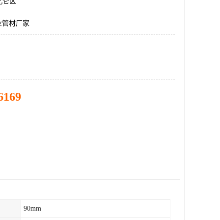
北仑区
业管材厂家
6169
90mm