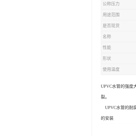
公称压力
用途范围
是否现货
名称
性能
形状
使用温度
UPVC水管的强
裂。
UPVC水管的耐
的安装