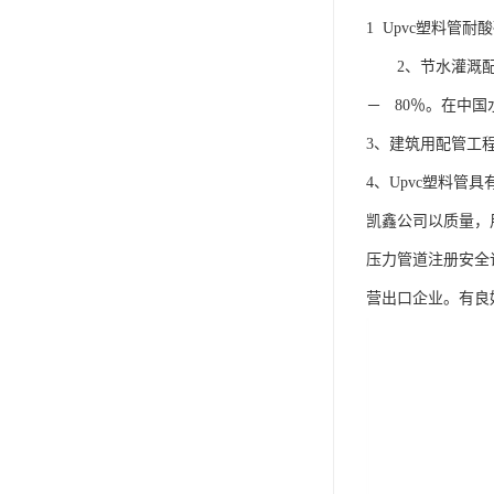
1 Upvc塑料
2、节水灌溉配管
－ 80％。在中
3、建筑用配管工
4、Upvc塑料
凯鑫公司以质量，
压力管道注册安全许
营出口企业。有良