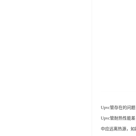
Upvc管存在的问
Upvc管耐热性
中应远离热源，如