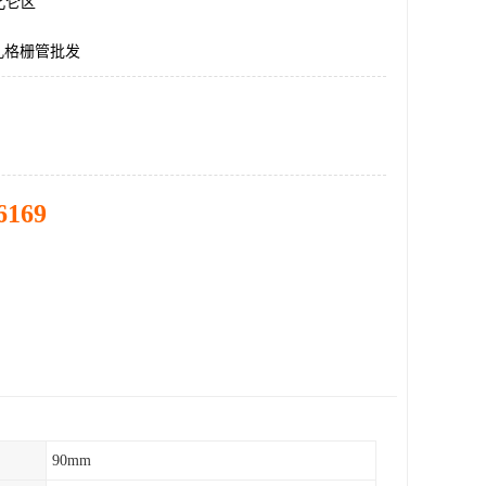
北仑区
孔格栅管批发
6169
90mm