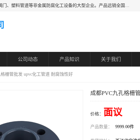
凯鑫管道科技有限公司是一家专业生产PPH、CPVC各类塑料阀门、塑料管道等非金属防腐化工设备的大型企业。产品远销全国三十一个省、市、自治区,广泛应用于化工、石油、氯碱、染料、制药、农药等行业，深受广大用户欢迎，是目前国内生产化工泵、阀门规模较大的生产基地之一。
司
公司动态
产品知识
关于我们
孔格栅管批发 upvc化工管道 耐腐蚀性好
成都PVC九孔格栅管
面议
价格：
产品数量：
9999.00件