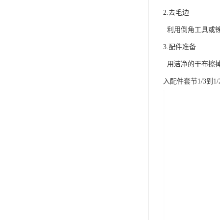
2.去毛边
利用倒角工具或锉
3.配件准备
用洁净的干布擦掉管
入配件套节1/3到1