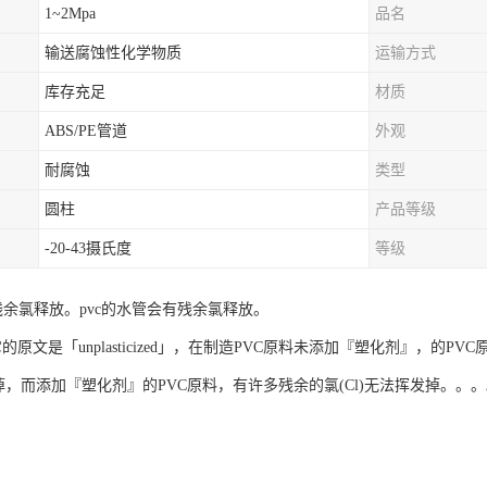
1~2Mpa
品名
输送腐蚀性化学物质
运输方式
库存充足
材质
ABS/PE管道
外观
耐腐蚀
类型
圆柱
产品等级
-20-43摄氏度
等级
没有残余氯释放。pvc的水管会有残余氯释放。
它的原文是「unplasticized」，在制造PVC原料未添加『塑化剂』，的P
发掉，而添加『塑化剂』的PVC原料，有许多残余的氯(Cl)无法挥发掉。。。。