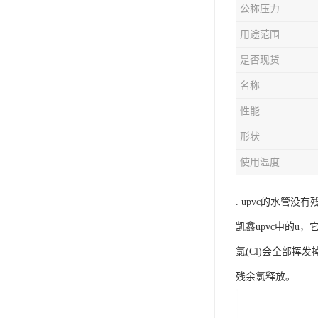
公称压力
用途范围
是否现货
名称
性能
形状
使用温度
. upvc的水管
凯鑫upvc中的u，
氯(Cl)会全部挥
残余氯释放。