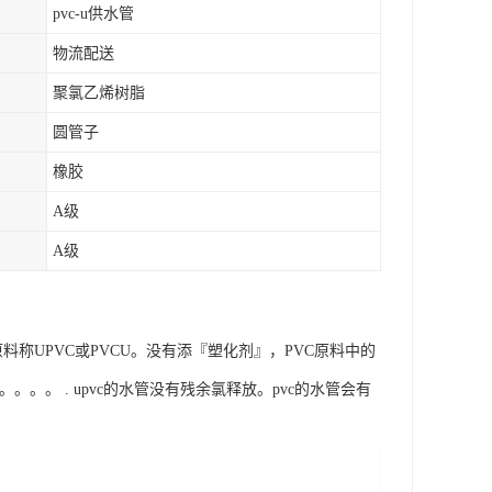
pvc-u供水管
物流配送
聚氯乙烯树脂
圆管子
橡胶
A级
A级
VC原料称UPVC或PVCU。没有添『塑化剂』，PVC原料中的
。。。 . upvc的水管没有残余氯释放。pvc的水管会有