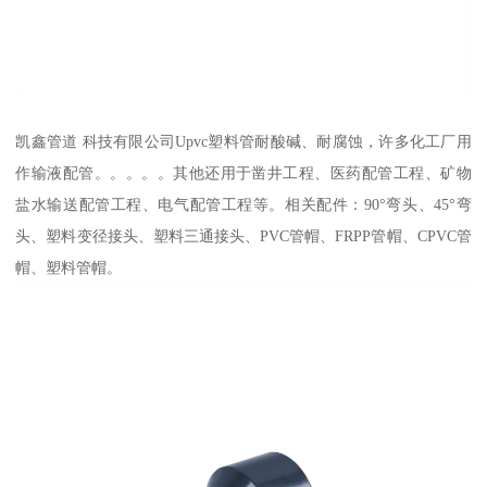
凯鑫管道 科技有限公司Upvc塑料管耐酸碱、耐腐蚀，许多化工厂用
作输液配管。。。。。其他还用于凿井工程、医药配管工程、矿物
盐水输送配管工程、电气配管工程等。相关配件：90°弯头、45°弯
头、塑料变径接头、塑料三通接头、PVC管帽、FRPP管帽、CPVC管
帽、塑料管帽。