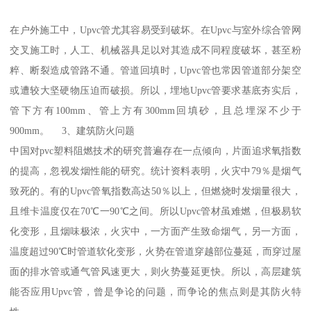
在户外施工中，Upvc管尤其容易受到破坏。在Upvc与室外综合管网
交叉施工时，人工、机械器具足以对其造成不同程度破坏，甚至粉
粹、断裂造成管路不通。管道回填时，Upvc管也常因管道部分架空
或遭较大坚硬物压迫而破损。所以，埋地Upvc管要求基底夯实后，
管下方有100mm、管上方有300mm回填砂，且总埋深不少于
900mm。 3、建筑防火问题
中国对pvc塑料阻燃技术的研究普遍存在一点倾向，片面追求氧指数
的提高，忽视发烟性能的研究。统计资料表明，火灾中79％是烟气
致死的。有的Upvc管氧指数高达50％以上，但燃烧时发烟量很大，
且维卡温度仅在70℃一90℃之间。所以Upvc管材虽难燃，但极易软
化变形，且烟味极浓，火灾中，一方面产生致命烟气，另一方面，
温度超过90℃时管道软化变形，火势在管道穿越部位蔓延，而穿过屋
面的排水管或通气管风速更大，则火势蔓延更快。所以，高层建筑
能否应用Upvc管，曾是争论的问题，而争论的焦点则是其防火特