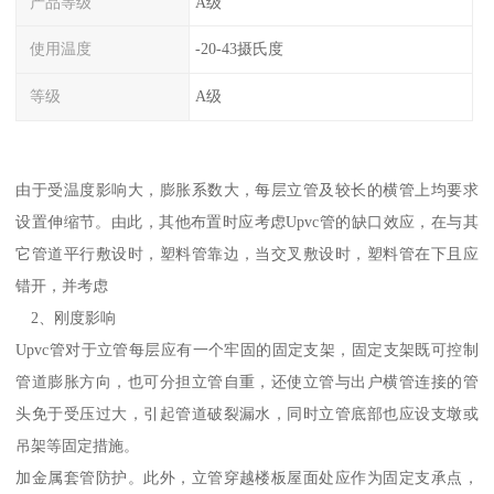
产品等级
A级
使用温度
-20-43摄氏度
等级
A级
由于受温度影响大，膨胀系数大，每层立管及较长的横管上均要求
设置伸缩节。由此，其他布置时应考虑Upvc管的缺口效应，在与其
它管道平行敷设时，塑料管靠边，当交叉敷设时，塑料管在下且应
错开，并考虑
2、刚度影响
Upvc管对于立管每层应有一个牢固的固定支架，固定支架既可控制
管道膨胀方向，也可分担立管自重，还使立管与出户横管连接的管
头免于受压过大，引起管道破裂漏水，同时立管底部也应设支墩或
吊架等固定措施。
加金属套管防护。此外，立管穿越楼板屋面处应作为固定支承点，