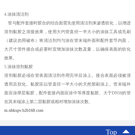
4.涂抹清洁剂
管与配件套接时胶合的结合面需先使用清洁剂来渗透软化，以增进
溶剂黏胶之溶接效果，使用大约管直径一半大小的涂抹工具或毛刷
（建议勿用破布）将清洁剂均匀涂在管末端外面和配件套节内面，
大尺寸管件接合或必要时宜增加涂抹次数及量，以确保表面的软化
效果。
5.涂抹溶剂黏胶
溶剂黏胶必须在管表面清洁剂作用完毕后涂上。接合表面必须被浸
透而且软化。黏胶应以管直径一半大小的天然鬃刷涂上。管末端外
面应涂厚层黏胶，配件套接内面应涂中等厚度黏胶。大于DN50的管
在其末端涂上第二层黏胶或相对增加涂抹次数。
m.nbkxpv.b2b168.com
Top