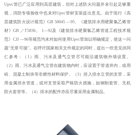
Upvc管已广泛应用到高层建筑，但对上述防火问题并未引起足够重
视，消防专项验收中也未对Upvc管材安装提出意见。由于现行《高
层建筑防火设计规范》GB 50045 —95、《建筑排水用硬聚氯乙烯管
材》GB ／T5836。 1—92及《建筑排水硬聚氯乙烯管道工程技术规
范》CJJ —96等规范均未对如何使用Upvc管加以明确规定，使这一问
题“无章可循”。在呼吁国家相关文件规定的同时，提出一些意见供同
仁参考：（1）雨、污水及通气立管尽可能沿建筑物外墙设置。
（2）雨、污水及通气立管在建筑物内时，应设置于管道井内，或用
砖、混凝土制块等非燃性材料保护。（3）排入排水立管的支管，采
用金属排水管道，或对支管采取严格防火措施，如钢制套管、无机
防火套管等。（4）排水的配件亦应尽量采用金属制品。