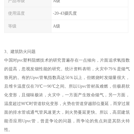
产品等级
A级
使用温度
-20-43摄氏度
等级
A级
3、建筑防火问题
中国对pvc塑料阻燃技术的研究普遍存在一点倾向，片面追求氧指数
的提高，忽视发烟性能的研究。统计资料表明，火灾中79％是烟气
致死的。有的Upvc管氧指数高达50％以上，但燃烧时发烟量很大，
且维卡温度仅在70℃一90℃之间。所以Upvc管材虽难燃，但极易软
化变形，且烟味极浓，火灾中，一方面产生致命烟气，另一方面，
温度超过90℃时管道软化变形，火势在管道穿越部位蔓延，而穿过屋
面的排水管或通气管风速更大，则火势蔓延更快。所以，高层建筑
能否应用Upvc管，曾是争论的问题，而争论的焦点则是其防火特
性。