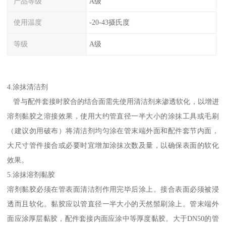
产品等级
A级
使用温度
-20-43摄氏度
等级
A级
4.涂抹清洁剂
管与配件套接时胶合的结合面需先使用清洁剂来渗透软化，以增进
溶剂黏胶之溶接效果，使用大约管直径一半大小的涂抹工具或毛刷
（建议勿用破布）将清洁剂均匀涂在管末端外面和配件套节内面，
大尺寸管件接合或必要时宜增加涂抹次数及量，以确保表面的软化
效果。
5.涂抹溶剂黏胶
溶剂黏胶必须在管表面清洁剂作用完毕后涂上。接合表面必须被浸
透而且软化。黏胶应以管直径一半大小的天然鬃刷涂上。管末端外
面应涂厚层黏胶，配件套接内面应涂中等厚度黏胶。大于DN50的管