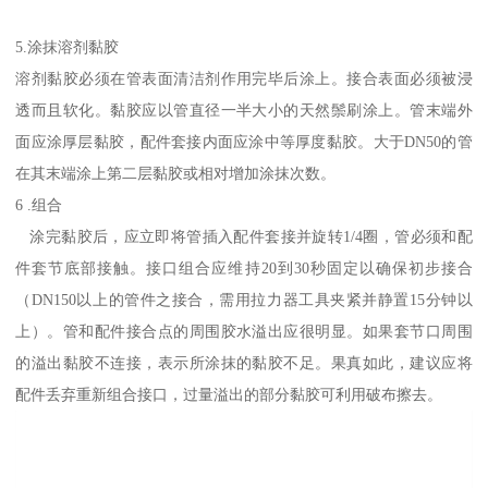
5.涂抹溶剂黏胶
溶剂黏胶必须在管表面清洁剂作用完毕后涂上。接合表面必须被浸
透而且软化。黏胶应以管直径一半大小的天然鬃刷涂上。管末端外
面应涂厚层黏胶，配件套接内面应涂中等厚度黏胶。大于DN50的管
在其末端涂上第二层黏胶或相对增加涂抹次数。
6 .组合
涂完黏胶后，应立即将管插入配件套接并旋转1/4圈，管必须和配
件套节底部接触。接口组合应维持20到30秒固定以确保初步接合
（DN150以上的管件之接合，需用拉力器工具夹紧并静置15分钟以
上）。管和配件接合点的周围胶水溢出应很明显。如果套节口周围
的溢出黏胶不连接，表示所涂抹的黏胶不足。果真如此，建议应将
配件丢弃重新组合接口，过量溢出的部分黏胶可利用破布擦去。