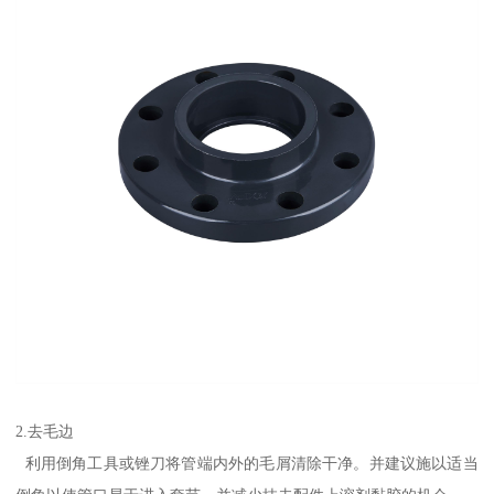
2.去毛边
利用倒角工具或锉刀将管端内外的毛屑清除干净。并建议施以适当