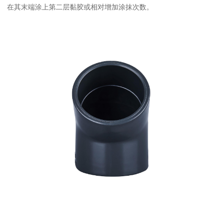
在其末端涂上第二层黏胶或相对增加涂抹次数。