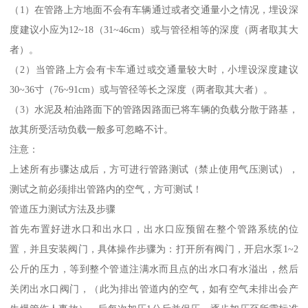
（1）在管路上方地面不会有车辆通过或者交通量小之情况，埋设深
度建议小应为12~18（31~46cm）或与管径相等的深度（两者取其大
者）。
（2）当管路上方会有卡车通过或交通量较大时，小埋设深度建议
30~36寸（76~91cm）或与管径等长之深度（两者取其大者）。
（3）水泥及柏油路面下的管路因路面已将车辆的负载分散于路基，
故其所受活动负载一般多可忽略不计。
注意：
上述所有步骤达成后，方可进行管路测试（禁止使用气压测试），
测试之前必须排出管路内的空气，方可测试！
管道压力测试方法及步骤
首先布置好进水口和出水口，出水口应预留在整个管路系统的位
置，并且安装阀门，具体操作步骤为：打开所有阀门，开启水泵1~2
公斤的压力，等到整个管道注满水而且点的出水口有水溢出，然后
关闭出水口阀门，（此为排出管道内的空气，如有空气未排出会产