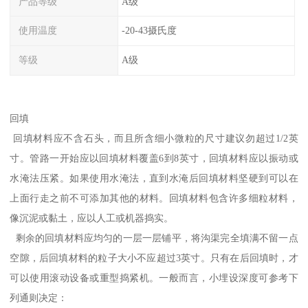
产品等级
A级
使用温度
-20-43摄氏度
等级
A级
回填
回填材料应不含石头，而且所含细小微粒的尺寸建议勿超过1/2英
寸。管路一开始应以回填材料覆盖6到8英寸，回填材料应以振动或
水淹法压紧。如果使用水淹法，直到水淹后回填材料坚硬到可以在
上面行走之前不可添加其他的材料。回填材料包含许多细粒材料，
像沉泥或黏土，应以人工或机器捣实。
剩余的回填材料应均匀的一层一层铺平，将沟渠完全填满不留一点
空隙，后回填材料的粒子大小不应超过3英寸。只有在后回填时，才
可以使用滚动设备或重型捣紧机。一般而言，小埋设深度可参考下
列通则决定：