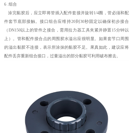
6 .组合
涂完黏胶后，应立即将管插入配件套接并旋转1/4圈，管必须和配
件套节底部接触。接口组合应维持20到30秒固定以确保初步接合
（DN150以上的管件之接合，需用拉力器工具夹紧并静置15分钟以
上）。管和配件接合点的周围胶水溢出应很明显。如果套节口周围
的溢出黏胶不连接，表示所涂抹的黏胶不足。果真如此，建议应将
配件丢弃重新组合接口，过量溢出的部分黏胶可利用破布擦去。