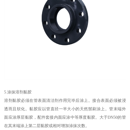
5.涂抹溶剂黏胶
溶剂黏胶必须在管表面清洁剂作用完毕后涂上。接合表面必须被浸
透而且软化。黏胶应以管直径一半大小的天然鬃刷涂上。管末端外
面应涂厚层黏胶，配件套接内面应涂中等厚度黏胶。大于DN50的管
在其末端涂上第二层黏胶或相对增加涂抹次数。