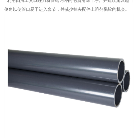
利用倒角工具或锉刀将管端内外的毛屑清除干净。并建议施以适当
倒角以使管口易于进入套节，并减少抹去配件上溶剂黏胶的机会。