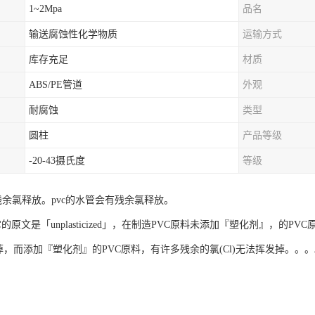
1~2Mpa
品名
输送腐蚀性化学物质
运输方式
库存充足
材质
ABS/PE管道
外观
耐腐蚀
类型
圆柱
产品等级
-20-43摄氏度
等级
没有残余氯释放。pvc的水管会有残余氯释放。
它的原文是「unplasticized」，在制造PVC原料未添加『塑化剂』，的P
发掉，而添加『塑化剂』的PVC原料，有许多残余的氯(Cl)无法挥发掉。。。。