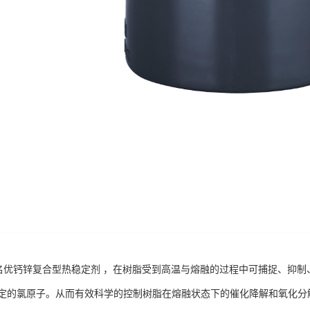
界名优钙锌复合型热稳定剂 ，在树脂受到高温与熔融的过程中可捕捉、抑
定的氯原子。从而有效科学的控制树脂在熔融状态下的催化降解和氧化分