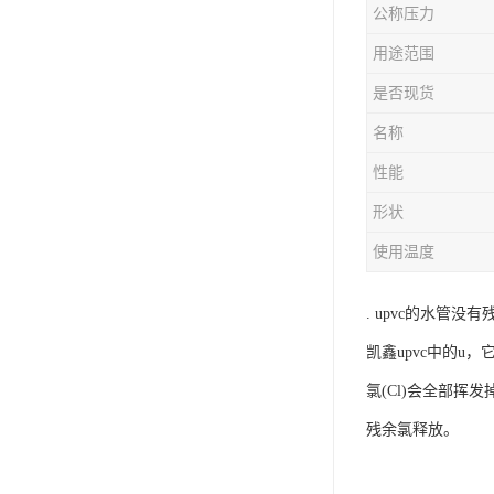
公称压力
用途范围
是否现货
名称
性能
形状
使用温度
. upvc的水管
凯鑫upvc中的u，
氯(Cl)会全部挥
残余氯释放。