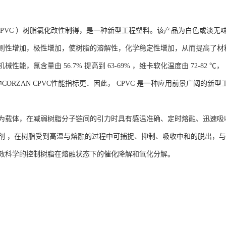
 PVC ）树脂氯化改性制得，是一种新型工程塑料。该产品为白色或淡无味
则性增加，极性增加，使树脂的溶解性，化学稳定性增加，从而提高了材
性能，氯含量由 56.7% 提高到 63-69% ，维卡软化温度由 72-82 ℃，
中CORZAN CPVC性能指标更．因此， CPVC 是一种应用前景广阔的新
为载体，在减弱树脂分子链间的引力时具有感温准确、定时熔融、迅速吸
剂 ，在树脂受到高温与熔融的过程中可捕捉、抑制、吸收中和的脱出，
效科学的控制树脂在熔融状态下的催化降解和氧化分解。