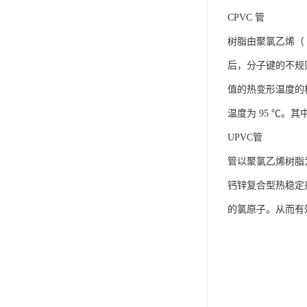
CPVC 管
树脂由聚氯乙烯（
后，分子键的不规
值的热变形温度的机械
温度为 95 ℃。其
UPVC管
管以聚氯乙烯树脂
钙锌复合型热稳定
的氯原子。从而有