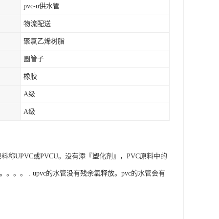
pvc-u供水管
物流配送
聚氯乙烯树脂
圆管子
橡胶
A级
A级
VC原料称UPVC或PVCU。没有添『塑化剂』，PVC原料中的
。。。 . upvc的水管没有残余氯释放。pvc的水管会有