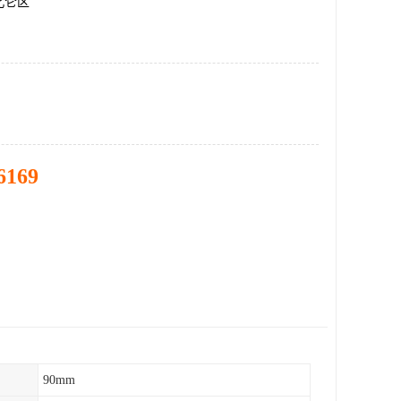
北仑区
6169
90mm