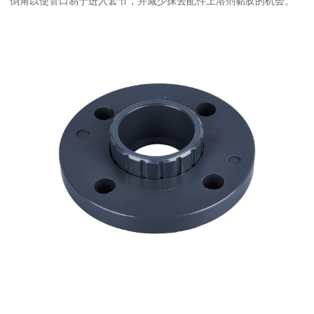
倒角以使管口易于进入套节，并减少抹去配件上溶剂黏胶的机会。