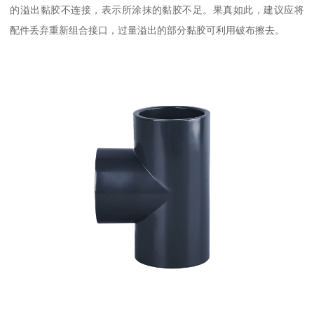
的溢出黏胶不连接，表示所涂抹的黏胶不足。果真如此，建议应将
配件丢弃重新组合接口，过量溢出的部分黏胶可利用破布擦去。