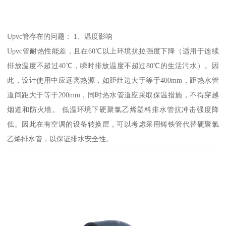
Upvc管存在的问题： 1、温度影响
Upvc管耐热性能差，且在60℃以上环境抗拉强度下降（适用于连续
排放温度不超过40℃，瞬时排放温度不超过80℃的生活污水）。因
此，设计使用中应远离热源，如距灶边大于等于400mm，距热水管
道间距大于等于200mm，同时热水管道应采取保温措施，不得穿越
烟道和防火墙。 低温环境下硬聚氯乙烯塑料排水管抗冲击强度降
低。因此在有空调的设备转换层，可以考虑采用铸铁管代替硬聚氯
乙烯排水管，以保证排水安全性。