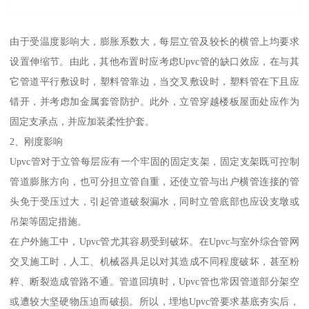
由于受温度影响大，膨胀系数大，每层立管及较长的横管上均要求
设置伸缩节。由此，其他布置时应考虑Upvc管的缺口效应，在与其
它管道平行敷设时，塑料管靠边，当交叉敷设时，塑料管在下且应
错开，并考虑加金属套管防护。此外，立管穿越楼板屋面处应作为
固定支承点，并应加装柔性护套。
2、刚度影响
Upvc管对于立管每层应有一个牢固的固定支架，固定支架既可控制
管道膨胀方向，也可分担立管自重，还使立管与出户横管连接的管
头免于受压过大，引起管道破裂漏水，同时立管底部也应设支墩或
吊架等固定措施。
在户外施工中，Upvc管尤其容易受到破坏。在Upvc与室外综合管网
交叉施工时，人工、机械器具足以对其造成不同程度破坏，甚至粉
粹、断裂造成管路不通。管道回填时，Upvc管也常因管道部分架空
或遭较大坚硬物压迫而破损。所以，埋地Upvc管要求基底夯实后，