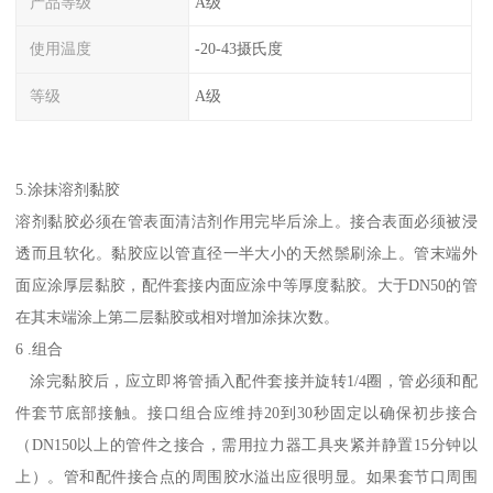
产品等级
A级
使用温度
-20-43摄氏度
等级
A级
5.涂抹溶剂黏胶
溶剂黏胶必须在管表面清洁剂作用完毕后涂上。接合表面必须被浸
透而且软化。黏胶应以管直径一半大小的天然鬃刷涂上。管末端外
面应涂厚层黏胶，配件套接内面应涂中等厚度黏胶。大于DN50的管
在其末端涂上第二层黏胶或相对增加涂抹次数。
6 .组合
涂完黏胶后，应立即将管插入配件套接并旋转1/4圈，管必须和配
件套节底部接触。接口组合应维持20到30秒固定以确保初步接合
（DN150以上的管件之接合，需用拉力器工具夹紧并静置15分钟以
上）。管和配件接合点的周围胶水溢出应很明显。如果套节口周围