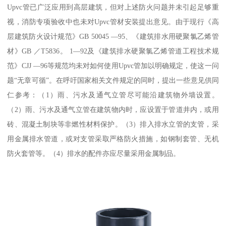
Upvc管已广泛应用到高层建筑，但对上述防火问题并未引起足够重
视，消防专项验收中也未对Upvc管材安装提出意见。由于现行《高
层建筑防火设计规范》GB 50045 —95、《建筑排水用硬聚氯乙烯管
材》GB ／T5836。 1—92及《建筑排水硬聚氯乙烯管道工程技术规
范》CJJ —96等规范均未对如何使用Upvc管加以明确规定，使这一问
题“无章可循”。在呼吁国家相关文件规定的同时，提出一些意见供同
仁参考：（1）雨、污水及通气立管尽可能沿建筑物外墙设置。
（2）雨、污水及通气立管在建筑物内时，应设置于管道井内，或用
砖、混凝土制块等非燃性材料保护。（3）排入排水立管的支管，采
用金属排水管道，或对支管采取严格防火措施，如钢制套管、无机
防火套管等。（4）排水的配件亦应尽量采用金属制品。