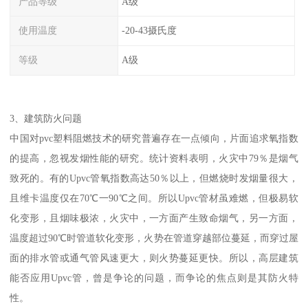
产品等级
A级
使用温度
-20-43摄氏度
等级
A级
3、建筑防火问题
中国对pvc塑料阻燃技术的研究普遍存在一点倾向，片面追求氧指数
的提高，忽视发烟性能的研究。统计资料表明，火灾中79％是烟气
致死的。有的Upvc管氧指数高达50％以上，但燃烧时发烟量很大，
且维卡温度仅在70℃一90℃之间。所以Upvc管材虽难燃，但极易软
化变形，且烟味极浓，火灾中，一方面产生致命烟气，另一方面，
温度超过90℃时管道软化变形，火势在管道穿越部位蔓延，而穿过屋
面的排水管或通气管风速更大，则火势蔓延更快。所以，高层建筑
能否应用Upvc管，曾是争论的问题，而争论的焦点则是其防火特
性。