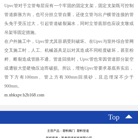
Upvc管对于立管每层应有一个牢固的固定支架，固定支架既可控制
管道膨胀方向，也可分担立管自重，还使立管与出户横管连接的管
头免于受压过大，引起管道破裂漏水，同时立管底部也应设支墩或
吊架等固定措施。
在户外施工中，Upvc管尤其容易受到破坏。在Upvc与室外综合管网
交叉施工时，人工、机械器具足以对其造成不同程度破坏，甚至粉
粹、断裂造成管路不通。管道回填时，Upvc管也常因管道部分架空
或遭较大坚硬物压迫而破损。所以，埋地Upvc管要求基底夯实后，
管下方有100mm、管上方有300mm回填砂，且总埋深不少于
900mm。
m.nbkxpv.b2b168.com
Top
主营产品：塑料阀门 塑料管道
版权所有：凯鑫管道科技有限公司