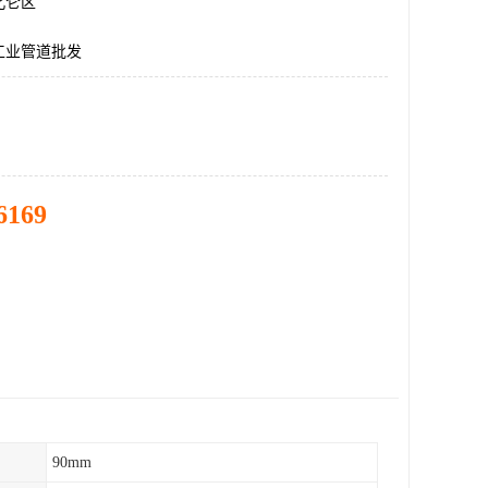
北仑区
工业管道批发
6169
90mm