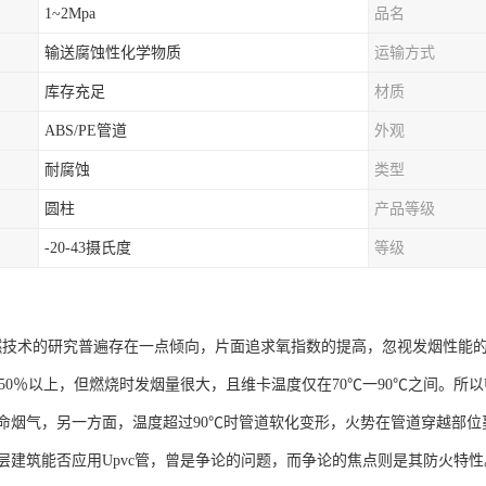
1~2Mpa
品名
输送腐蚀性化学物质
运输方式
库存充足
材质
ABS/PE管道
外观
耐腐蚀
类型
圆柱
产品等级
-20-43摄氏度
等级
阻燃技术的研究普遍存在一点倾向，片面追求氧指数的提高，忽视发烟性能
达50％以上，但燃烧时发烟量很大，且维卡温度仅在70℃一90℃之间。所
命烟气，另一方面，温度超过90℃时管道软化变形，火势在管道穿越部
层建筑能否应用Upvc管，曾是争论的问题，而争论的焦点则是其防火特性