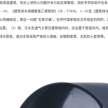
应用到高层建筑，但对上述防火问题并未引起足够重视，消防专项验收中也未
45 —95、《建筑排水用硬聚氯乙烯管材》GB ／T5836。 1—92及《建
管加以明确规定，使这一问题“无章可循”。在呼吁国家相关文件规定的同时
设置。（2）雨、污水及通气立管在建筑物内时，应设置于管道井内，或
排水管道，或对支管采取严格防火措施，如钢制套管、无机防火套管等。