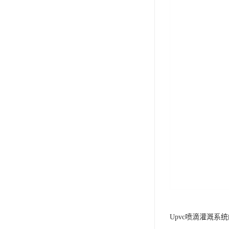
Upvc喷滴灌溉系