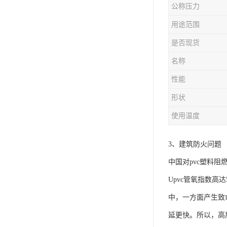
公称压力
用途范围
是否现货
名称
性能
形状
使用温度
3、建筑防火问题
中国对pvc塑料
Upvc管氧指数高
中，一方面产生致
延更快。所以，高