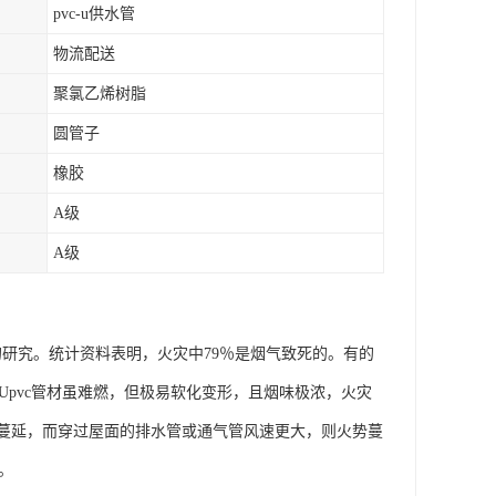
pvc-u供水管
物流配送
聚氯乙烯树脂
圆管子
橡胶
A级
A级
的研究。统计资料表明，火灾中79％是烟气致死的。有的
以Upvc管材虽难燃，但极易软化变形，且烟味极浓，火灾
位蔓延，而穿过屋面的排水管或通气管风速更大，则火势蔓
。