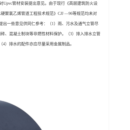
对Upvc管材安装提出意见。由于现行《高层建筑防火设
筑排水硬聚氯乙烯管道工程技术规范》CJJ —96等规范均未对
，提出一些意见供同仁参考：（1）雨、污水及通气立管尽
用砖、混凝土制块等非燃性材料保护。（3）排入排水立管
（4）排水的配件亦应尽量采用金属制品。