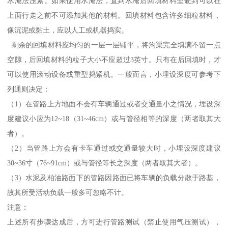
水淹法压紧。如果使用水淹法，直到水淹后回填材料坚硬到可以在
上面行走之前不可添加其他的材料。回填材料包含许多细粒材料，
像沉泥或黏土，应以人工或机器捣实。
剩余的回填材料应均匀的一层一层铺平，将沟渠完全填满不留一点
空隙，后回填材料的粒子大小不应超过3英寸。只有在后回填时，才
可以使用滚动设备或重型捣紧机。一般而言，小埋设深度可参考下
列通则决定：
（1）在管路上方地面不会有车辆通过或者交通量小之情况，埋设深
度建议小应为12~18（31~46cm）或与管径相等的深度（两者取其大
者）。
（2）当管路上方会有卡车通过或交通量较大时，小埋设深度建议
30~36寸（76~91cm）或与管径等长之深度（两者取其大者）。
（3）水泥及柏油路面下的管路因路面已将车辆的负载分散于路基，
故其所受活动负载一般多可忽略不计。
注意：
上述所有步骤达成后，方可进行管路测试（禁止使用气压测试），