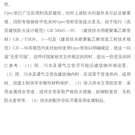
性。
Upvc管已广泛应用到高层建筑，但对上述防火问题并未引起足够重
视，消防专项验收中也未对Upvc管材安装提出意见。由于现行《高
层建筑防火设计规范》GB 50045 —95、《建筑排水用硬聚氯乙烯管
材》GB ／T5836。 1—92及《建筑排水硬聚氯乙烯管道工程技术规
范》CJJ —96等规范均未对如何使用Upvc管加以明确规定，使这一问
题“无章可循”。在呼吁国家相关文件规定的同时，提出一些意见供同
仁参考：（1）雨、污水及通气立管尽可能沿建筑物外墙设置。
（2）雨、污水及通气立管在建筑物内时，应设置于管道井内，或用
砖、混凝土制块等非燃性材料保护。（3）排入排水立管的支管，采
用金属排水管道，或对支管采取严格防火措施，如钢制套管、无机
防火套管等。（4）排水的配件亦应尽量采用金属制品。