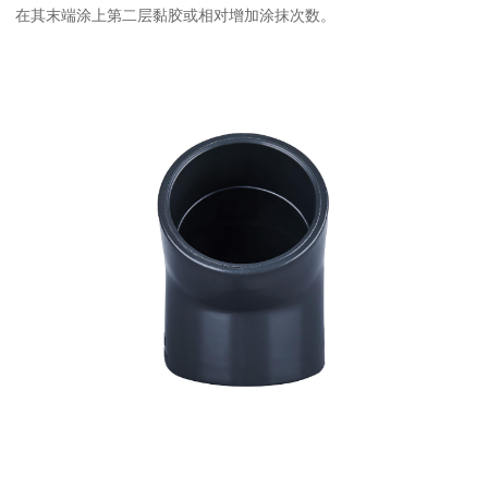
在其末端涂上第二层黏胶或相对增加涂抹次数。