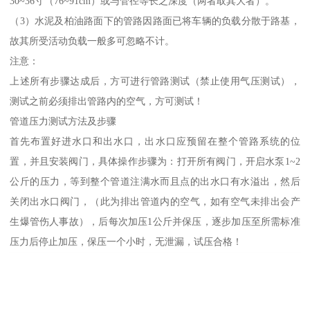
30~36寸（76~91cm）或与管径等长之深度（两者取其大者）。
（3）水泥及柏油路面下的管路因路面已将车辆的负载分散于路基，
故其所受活动负载一般多可忽略不计。
注意：
上述所有步骤达成后，方可进行管路测试（禁止使用气压测试），
测试之前必须排出管路内的空气，方可测试！
管道压力测试方法及步骤
首先布置好进水口和出水口，出水口应预留在整个管路系统的位
置，并且安装阀门，具体操作步骤为：打开所有阀门，开启水泵1~2
公斤的压力，等到整个管道注满水而且点的出水口有水溢出，然后
关闭出水口阀门，（此为排出管道内的空气，如有空气未排出会产
生爆管伤人事故），后每次加压1公斤并保压，逐步加压至所需标准
压力后停止加压，保压一个小时，无泄漏，试压合格！