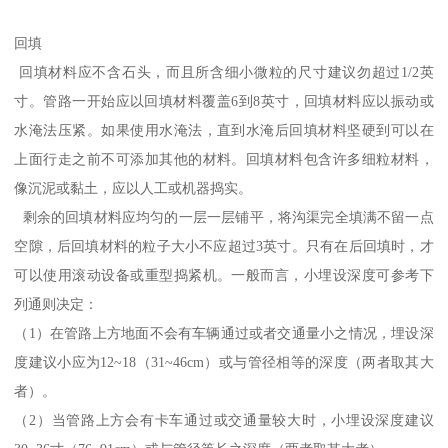
回填
回填材料应不含石头，而且所含细小微粒的尺寸建议勿超过1/2英
寸。管路一开始应以回填材料覆盖6到8英寸，回填材料应以振动或
水淹法压紧。如果使用水淹法，直到水淹后回填材料坚硬到可以在
上面行走之前不可添加其他的材料。回填材料包含许多细粒材料，
像沉泥或黏土，应以人工或机器捣实。
剩余的回填材料应均匀的一层一层铺平，将沟渠完全填满不留一点
空隙，后回填材料的粒子大小不应超过3英寸。只有在后回填时，才
可以使用滚动设备或重型捣紧机。一般而言，小埋设深度可参考下
列通则决定：
（1）在管路上方地面不会有车辆通过或者交通量小之情况，埋设深
度建议小应为12~18（31~46cm）或与管径相等的深度（两者取其大
者）。
（2）当管路上方会有卡车通过或交通量较大时，小埋设深度建议