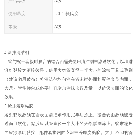
产品等级
A级
使用温度
-20-43摄氏度
等级
A级
4.涂抹清洁剂
管与配件套接时胶合的结合面需先使用清洁剂来渗透软化，以增进
溶剂黏胶之溶接效果，使用大约管直径一半大小的涂抹工具或毛刷
（建议勿用破布）将清洁剂均匀涂在管末端外面和配件套节内面，
大尺寸管件接合或必要时宜增加涂抹次数及量，以确保表面的软化
效果。
5.涂抹溶剂黏胶
溶剂黏胶必须在管表面清洁剂作用完毕后涂上。接合表面必须被浸
透而且软化。黏胶应以管直径一半大小的天然鬃刷涂上。管末端外
面应涂厚层黏胶，配件套接内面应涂中等厚度黏胶。大于DN50的管