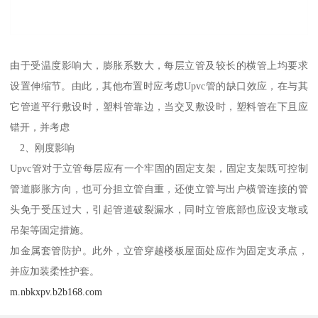
由于受温度影响大，膨胀系数大，每层立管及较长的横管上均要求
设置伸缩节。由此，其他布置时应考虑Upvc管的缺口效应，在与其
它管道平行敷设时，塑料管靠边，当交叉敷设时，塑料管在下且应
错开，并考虑
2、刚度影响
Upvc管对于立管每层应有一个牢固的固定支架，固定支架既可控制
管道膨胀方向，也可分担立管自重，还使立管与出户横管连接的管
头免于受压过大，引起管道破裂漏水，同时立管底部也应设支墩或
吊架等固定措施。
加金属套管防护。此外，立管穿越楼板屋面处应作为固定支承点，
并应加装柔性护套。
m.nbkxpv.b2b168.com