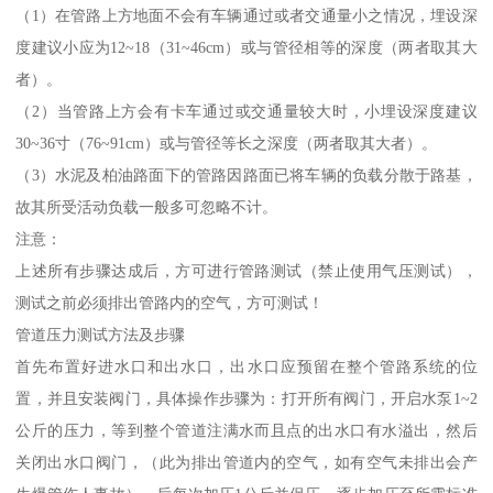
（1）在管路上方地面不会有车辆通过或者交通量小之情况，埋设深
度建议小应为12~18（31~46cm）或与管径相等的深度（两者取其大
者）。
（2）当管路上方会有卡车通过或交通量较大时，小埋设深度建议
30~36寸（76~91cm）或与管径等长之深度（两者取其大者）。
（3）水泥及柏油路面下的管路因路面已将车辆的负载分散于路基，
故其所受活动负载一般多可忽略不计。
注意：
上述所有步骤达成后，方可进行管路测试（禁止使用气压测试），
测试之前必须排出管路内的空气，方可测试！
管道压力测试方法及步骤
首先布置好进水口和出水口，出水口应预留在整个管路系统的位
置，并且安装阀门，具体操作步骤为：打开所有阀门，开启水泵1~2
公斤的压力，等到整个管道注满水而且点的出水口有水溢出，然后
关闭出水口阀门，（此为排出管道内的空气，如有空气未排出会产