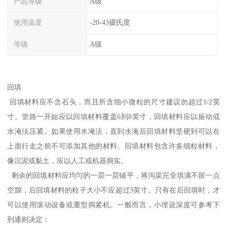
产品等级
A级
使用温度
-20-43摄氏度
等级
A级
回填
回填材料应不含石头，而且所含细小微粒的尺寸建议勿超过1/2英
寸。管路一开始应以回填材料覆盖6到8英寸，回填材料应以振动或
水淹法压紧。如果使用水淹法，直到水淹后回填材料坚硬到可以在
上面行走之前不可添加其他的材料。回填材料包含许多细粒材料，
像沉泥或黏土，应以人工或机器捣实。
剩余的回填材料应均匀的一层一层铺平，将沟渠完全填满不留一点
空隙，后回填材料的粒子大小不应超过3英寸。只有在后回填时，才
可以使用滚动设备或重型捣紧机。一般而言，小埋设深度可参考下
列通则决定：