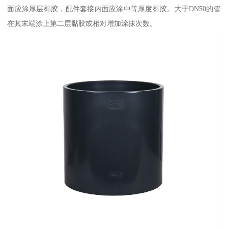
面应涂厚层黏胶，配件套接内面应涂中等厚度黏胶。大于DN50的管
在其末端涂上第二层黏胶或相对增加涂抹次数。