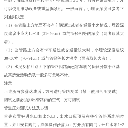
空隙，后回填材料的粒子大小不应超过3英寸。只有在后回填时，才
可以使用滚动设备或重型捣紧机。一般而言，小埋设深度可参考下
列通则决定：
（1）在管路上方地面不会有车辆通过或者交通量小之情况，埋设深
度建议小应为12~18（31~46cm）或与管径相等的深度（两者取其大
者）。
（2）当管路上方会有卡车通过或交通量较大时，小埋设深度建议
30~36寸（76~91cm）或与管径等长之深度（两者取其大者）。
（3）水泥及柏油路面下的管路因路面已将车辆的负载分散于路基，
故其所受活动负载一般多可忽略不计。
注意：
上述所有步骤达成后，方可进行管路测试（禁止使用气压测试），
测试之前必须排出管路内的空气，方可测试！
管道压力测试方法及步骤
首先布置好进水口和出水口，出水口应预留在整个管路系统的位
置，并且安装阀门，具体操作步骤为：打开所有阀门，开启水泵1~2