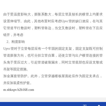
由于受温度影响大，膨胀系数大，每层立管及较长的横管上均要求
设置伸缩节。由此，其他布置时应考虑Upvc管的缺口效应，在与其
它管道平行敷设时，塑料管靠边，当交叉敷设时，塑料管在下且应
错开，并考虑
2、刚度影响
Upvc管对于立管每层应有一个牢固的固定支架，固定支架既可控制
管道膨胀方向，也可分担立管自重，还使立管与出户横管连接的管
头免于受压过大，引起管道破裂漏水，同时立管底部也应设支墩或
吊架等固定措施。
加金属套管防护。此外，立管穿越楼板屋面处应作为固定支承点，
并应加装柔性护套。
m.nbkxpv.b2b168.com