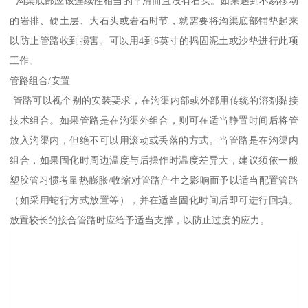
沟渠底部应该连续性相当的平滑而且没有石头。如果遇到不易移动
的岩排、硬土层、大石头或岩石时节，就需要将沟渠底部铺垫起来
以防止管路收到损害。可以用4到6英寸的捣固泥土或沙垫进行此项
工作。
管路组合/安置
管路可以视个别的安装要求，在沟渠内部或外部用传统的溶剂黏接
技术组合。如果管路是在沟渠外组合，则可在适当静置时间后将管
放入沟渠内，但绝不可以用滚动或丢落的方式。当管路是在沟渠内
组合，如果固化时周边温度与后操作时温度差异大，建议须依一般
塑胶管习惯考量热膨胀/收缩对管路产生之影响而予以适当配置管路
（如采用蛇行方式放置等），并在适当固化时间后即可进行回填。
放置较长的接合管路时应给予适当支撑，以防止过度的应力。