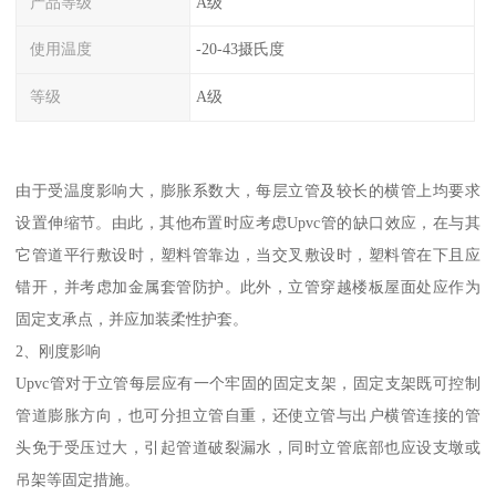
产品等级
A级
使用温度
-20-43摄氏度
等级
A级
由于受温度影响大，膨胀系数大，每层立管及较长的横管上均要求
设置伸缩节。由此，其他布置时应考虑Upvc管的缺口效应，在与其
它管道平行敷设时，塑料管靠边，当交叉敷设时，塑料管在下且应
错开，并考虑加金属套管防护。此外，立管穿越楼板屋面处应作为
固定支承点，并应加装柔性护套。
2、刚度影响
Upvc管对于立管每层应有一个牢固的固定支架，固定支架既可控制
管道膨胀方向，也可分担立管自重，还使立管与出户横管连接的管
头免于受压过大，引起管道破裂漏水，同时立管底部也应设支墩或
吊架等固定措施。