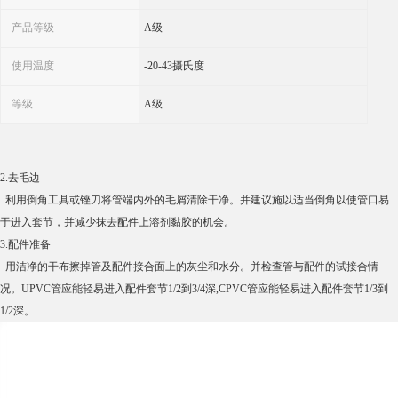
产品等级
A级
使用温度
-20-43摄氏度
等级
A级
2.去毛边
利用倒角工具或锉刀将管端内外的毛屑清除干净。并建议施以适当倒角以使管口易
于进入套节，并减少抹去配件上溶剂黏胶的机会。
3.配件准备
用洁净的干布擦掉管及配件接合面上的灰尘和水分。并检查管与配件的试接合情
况。UPVC管应能轻易进入配件套节1/2到3/4深,CPVC管应能轻易进入配件套节1/3到
1/2深。