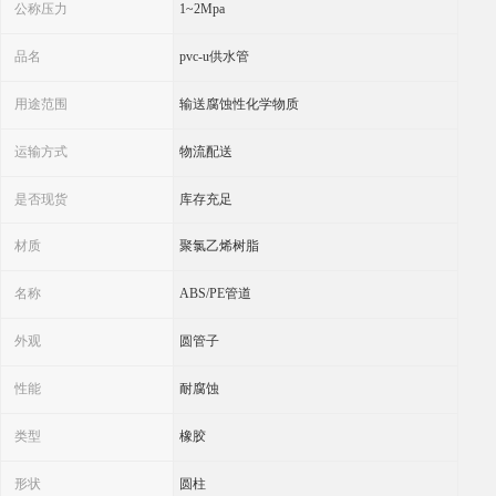
公称压力
1~2Mpa
品名
pvc-u供水管
用途范围
输送腐蚀性化学物质
运输方式
物流配送
是否现货
库存充足
材质
聚氯乙烯树脂
名称
ABS/PE管道
外观
圆管子
性能
耐腐蚀
类型
橡胶
形状
圆柱