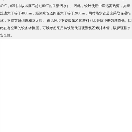
40℃，瞬时排放温度不超过80℃的生活污水）。因此，设计使用中应远离热源，如距
灶边大于等于400mm，距热水管道间距大于等于200mm，同时热水管道应采取保温措
施，不得穿越烟道和防火墙。 低温环境下硬聚氯乙烯塑料排水管抗冲击强度降低。因
此在有空调的设备转换层，可以考虑采用铸铁管代替硬聚氯乙烯排水管，以保证排水
安全性。