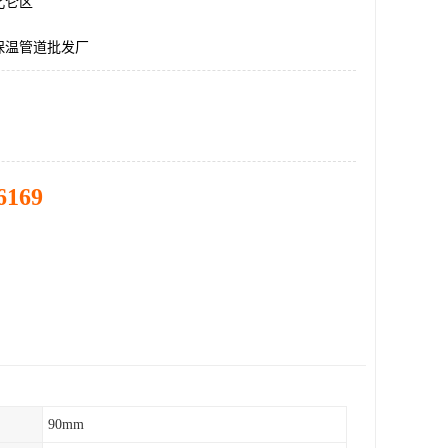
北仑区
保温管道批发厂
6169
90mm