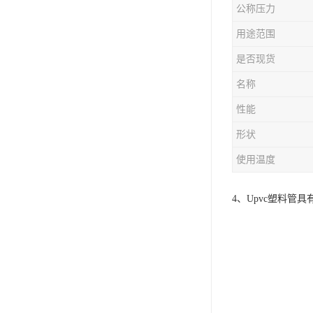
公称压力
用途范围
是否现货
名称
性能
形状
使用温度
4、Upvc塑料