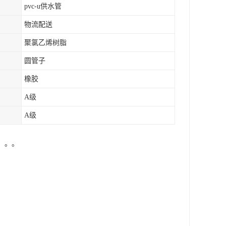
pvc-u供水管
物流配送
聚氯乙烯树脂
圆管子
橡胶
A级
A级
。。。