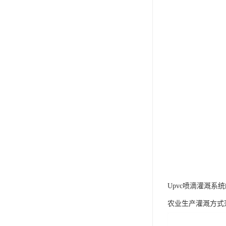
Upvc喷滴灌溉系
农业生产灌溉方