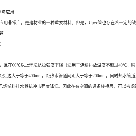
题与应用
领域应用非常广，是建材业的一种重要材料。但是，Upvc管也存在着一定
c管。
题：
能差，且在60℃以上环境抗拉强度下降（适用于连续排放温度不超过40℃，
距灶边大于等于400mm，距热水管道间距大于等于200mm，同时热水
乙烯塑料排水管抗冲击强度降低。因此在有空调的设备转换层，可以考虑