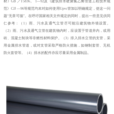
材》GB ／T5836。 1—92及《建筑排水硬聚氯乙烯管道工程技术规
范》CJJ —96等规范均未对如何使用Upvc管加以明确规定，使这一问
题“无章可循”。在呼吁国家相关文件规定的同时，提出一些意见供同
仁参考：（1）雨、污水及通气立管尽可能沿建筑物外墙设置。
（2）雨、污水及通气立管在建筑物内时，应设置于管道井内，或用
砖、混凝土制块等非燃性材料保护。（3）排入排水立管的支管，采
用金属排水管道，或对支管采取严格防火措施，如钢制套管、无机
防火套管等。（4）排水的配件亦应尽量采用金属制品。