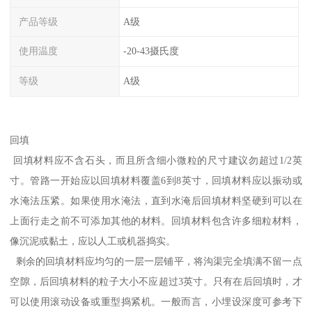
产品等级
A级
使用温度
-20-43摄氏度
等级
A级
回填
回填材料应不含石头，而且所含细小微粒的尺寸建议勿超过1/2英
寸。管路一开始应以回填材料覆盖6到8英寸，回填材料应以振动或
水淹法压紧。如果使用水淹法，直到水淹后回填材料坚硬到可以在
上面行走之前不可添加其他的材料。回填材料包含许多细粒材料，
像沉泥或黏土，应以人工或机器捣实。
剩余的回填材料应均匀的一层一层铺平，将沟渠完全填满不留一点
空隙，后回填材料的粒子大小不应超过3英寸。只有在后回填时，才
可以使用滚动设备或重型捣紧机。一般而言，小埋设深度可参考下