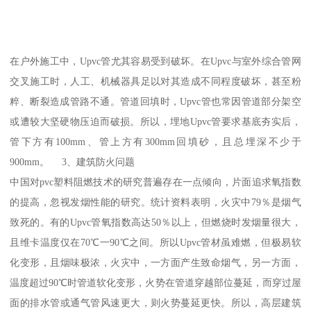
在户外施工中，Upvc管尤其容易受到破坏。在Upvc与室外综合管网
交叉施工时，人工、机械器具足以对其造成不同程度破坏，甚至粉
粹、断裂造成管路不通。管道回填时，Upvc管也常因管道部分架空
或遭较大坚硬物压迫而破损。所以，埋地Upvc管要求基底夯实后，
管下方有100mm、管上方有300mm回填砂，且总埋深不少于
900mm。 3、建筑防火问题
中国对pvc塑料阻燃技术的研究普遍存在一点倾向，片面追求氧指数
的提高，忽视发烟性能的研究。统计资料表明，火灾中79％是烟气
致死的。有的Upvc管氧指数高达50％以上，但燃烧时发烟量很大，
且维卡温度仅在70℃一90℃之间。所以Upvc管材虽难燃，但极易软
化变形，且烟味极浓，火灾中，一方面产生致命烟气，另一方面，
温度超过90℃时管道软化变形，火势在管道穿越部位蔓延，而穿过屋
面的排水管或通气管风速更大，则火势蔓延更快。所以，高层建筑