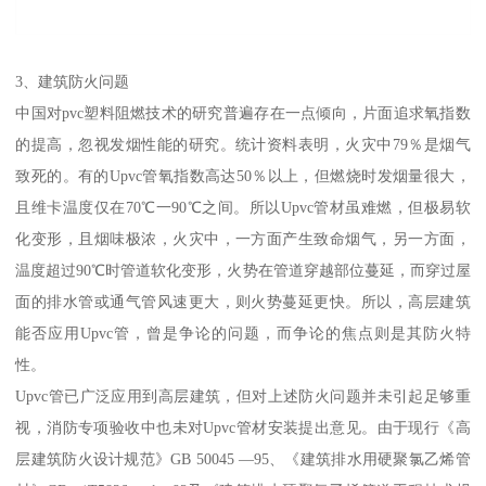
3、建筑防火问题
中国对pvc塑料阻燃技术的研究普遍存在一点倾向，片面追求氧指数
的提高，忽视发烟性能的研究。统计资料表明，火灾中79％是烟气
致死的。有的Upvc管氧指数高达50％以上，但燃烧时发烟量很大，
且维卡温度仅在70℃一90℃之间。所以Upvc管材虽难燃，但极易软
化变形，且烟味极浓，火灾中，一方面产生致命烟气，另一方面，
温度超过90℃时管道软化变形，火势在管道穿越部位蔓延，而穿过屋
面的排水管或通气管风速更大，则火势蔓延更快。所以，高层建筑
能否应用Upvc管，曾是争论的问题，而争论的焦点则是其防火特
性。
Upvc管已广泛应用到高层建筑，但对上述防火问题并未引起足够重
视，消防专项验收中也未对Upvc管材安装提出意见。由于现行《高
层建筑防火设计规范》GB 50045 —95、《建筑排水用硬聚氯乙烯管