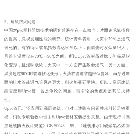
3、建筑防火问题
中国对pvc塑料阻燃技术的研究普遍存在一点倾向，片面追求氧指数
的提高，忽视发烟性能的研究。统计资料表明，火灾中79％是烟气
致死的。有的Upvc管氧指数高达50％以上，但燃烧时发烟量很大，
且维卡温度仅在70℃一90℃之间。所以Upvc管材虽难燃，但极易软
化变形，且烟味极浓，火灾中，一方面产生致命烟气，另一方面，
温度超过90℃时管道软化变形，火势在管道穿越部位蔓延，而穿过屋
面的排水管或通气管风速更大，则火势蔓延更快。所以，高层建筑
能否应用Upvc管，曾是争论的问题，而争论的焦点则是其防火特
性。
Upvc管已广泛应用到高层建筑，但对上述防火问题并未引起足够重
视，消防专项验收中也未对Upvc管材安装提出意见。由于现行《高
层建筑防火设计规范》GB 50045 —95、《建筑排水用硬聚氯乙烯管