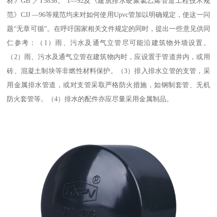
材》GB ／T5836。 1—92及《建筑排水硬聚氯乙烯管道工程技术规
范》CJJ —96等规范均未对如何使用Upvc管加以明确规定，使这一问
题“无章可循”。在呼吁国家相关文件规定的同时，提出一些意见供同
仁参考：（1）雨、污水及通气立管尽可能沿建筑物外墙设置。
（2）雨、污水及通气立管在建筑物内时，应设置于管道井内，或用
砖、混凝土制块等非燃性材料保护。（3）排入排水立管的支管，采
用金属排水管道，或对支管采取严格防火措施，如钢制套管、无机
防火套管等。（4）排水的配件亦应尽量采用金属制品。