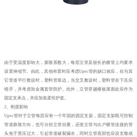
由于受温度影响大，膨胀系数大，每层立管及较长的横管上均要求
设置伸缩节。由此，其他布置时应考虑Upvc管的缺口效应，在与其
它管道平行敷设时，塑料管靠边，当交叉敷设时，塑料管在下且应
错开，并考虑加金属套管防护。此外，立管穿越楼板屋面处应作为
固定支承点，并应加装柔性护套。
2、刚度影响
Upvc管对于立管每层应有一个牢固的固定支架，固定支架既可控制
管道膨胀方向，也可分担立管自重，还使立管与出户横管连接的管
头免于受压过大，引起管道破裂漏水，同时立管底部也应设支墩或