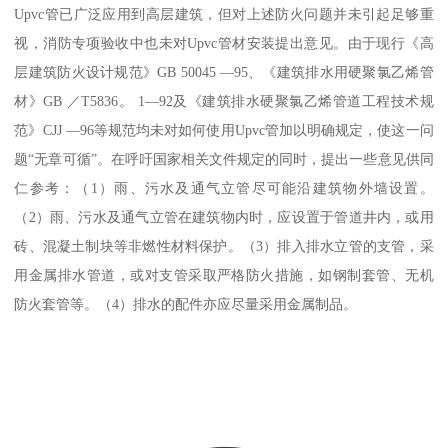
Upvc管已广泛应用到高层建筑，但对上述防火问题并未引起足够重
视，消防专项验收中也未对Upvc管材安装提出意见。由于现行《高
层建筑防火设计规范》GB 50045 —95、《建筑排水用硬聚氯乙烯管
材》GB ／T5836。 1—92及《建筑排水硬聚氯乙烯管道工程技术规
范》CJJ —96等规范均未对如何使用Upvc管加以明确规定，使这一问
题“无章可循”。在呼吁国家相关文件规定的同时，提出一些意见供同
仁参考：（1）雨、污水及通气立管尽可能沿建筑物外墙设置。
（2）雨、污水及通气立管在建筑物内时，应设置于管道井内，或用
砖、混凝土制块等非燃性材料保护。（3）排入排水立管的支管，采
用金属排水管道，或对支管采取严格防火措施，如钢制套管、无机
防火套管等。（4）排水的配件亦应尽量采用金属制品。