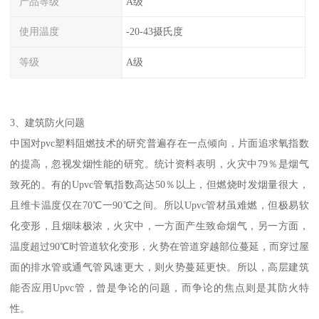
产品等级
A级
使用温度
-20-43摄氏度
等级
A级
3、建筑防火问题
中国对pvc塑料阻燃技术的研究普遍存在一点倾向，片面追求氧指数
的提高，忽视发烟性能的研究。统计资料表明，火灾中79％是烟气
致死的。有的Upvc管氧指数高达50％以上，但燃烧时发烟量很大，
且维卡温度仅在70℃一90℃之间。所以Upvc管材虽难燃，但极易软
化变形，且烟味极浓，火灾中，一方面产生致命烟气，另一方面，
温度超过90℃时管道软化变形，火势在管道穿越部位蔓延，而穿过屋
面的排水管或通气管风速更大，则火势蔓延更快。所以，高层建筑
能否应用Upvc管，曾是争论的问题，而争论的焦点则是其防火特
性。