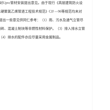
对Upvc管材安装提出意见。由于现行《高层建筑防火设
筑排水硬聚氯乙烯管道工程技术规范》CJJ —96等规范均未对
，提出一些意见供同仁参考：（1）雨、污水及通气立管尽
用砖、混凝土制块等非燃性材料保护。（3）排入排水立管
（4）排水的配件亦应尽量采用金属制品。