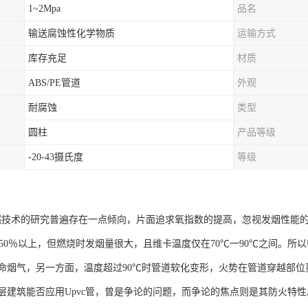
1~2Mpa
品名
输送腐蚀性化学物质
运输方式
库存充足
材质
ABS/PE管道
外观
耐腐蚀
类型
圆柱
产品等级
-20-43摄氏度
等级
阻燃技术的研究普遍存在一点倾向，片面追求氧指数的提高，忽视发烟性能
达50％以上，但燃烧时发烟量很大，且维卡温度仅在70℃一90℃之间。所
命烟气，另一方面，温度超过90℃时管道软化变形，火势在管道穿越部
层建筑能否应用Upvc管，曾是争论的问题，而争论的焦点则是其防火特性