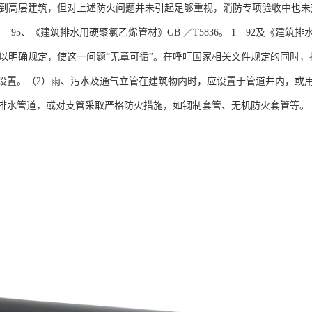
应用到高层建筑，但对上述防火问题并未引起足够重视，消防专项验收中也未
45 —95、《建筑排水用硬聚氯乙烯管材》GB ／T5836。 1—92及《建
管加以明确规定，使这一问题“无章可循”。在呼吁国家相关文件规定的同时
设置。（2）雨、污水及通气立管在建筑物内时，应设置于管道井内，或
排水管道，或对支管采取严格防火措施，如钢制套管、无机防火套管等。