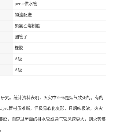
pvc-u供水管
物流配送
聚氯乙烯树脂
圆管子
橡胶
A级
A级
的研究。统计资料表明，火灾中79％是烟气致死的。有的
以Upvc管材虽难燃，但极易软化变形，且烟味极浓，火灾
位蔓延，而穿过屋面的排水管或通气管风速更大，则火势蔓
。