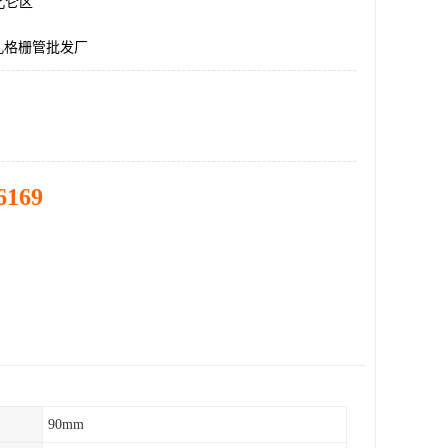
北仑区
孔格栅管批发厂
6169
90mm