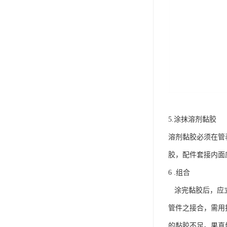
5.涂抹溶剂黏胶
溶剂黏胶必须在管
胶，配件套接内面
6 .组合
涂完黏胶后，应立
管件之接合，需用
的黏胶不足。果真