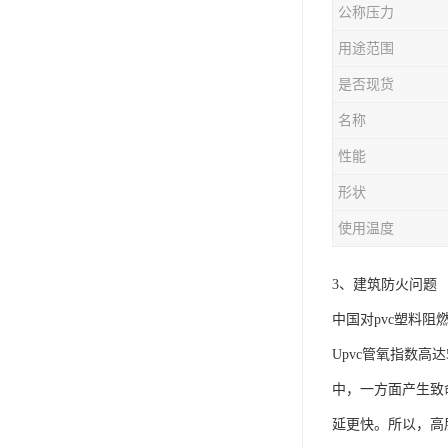
公称压力
用途范围
是否现货
名称
性能
形状
使用温度
3、建筑防火问题
中国对pvc塑料
Upvc管氧指数高
中，一方面产生致
延更快。所以，高