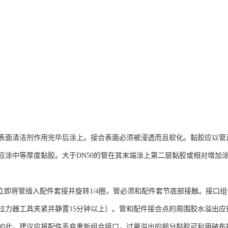
表面清洁剂作用完毕后涂上。接合表面必须被浸透而且软化。黏胶应以管
应涂中等厚度黏胶。大于DN50的管在其末端涂上第二层黏胶或相对增加
即将管插入配件套接并旋转1/4圈，管必须和配件套节底部接触。接口组合应
拉力器工具夹紧并静置15分钟以上）。管和配件接合点的周围胶水溢出
如此，建议应将配件丢弃重新组合接口，过量溢出的部分黏胶可利用破布