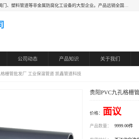
凯鑫管道科技有限公司是一家专业生产PPH、CPVC各类塑料阀门、塑料管道等非金属防腐化工设备的大型企业。产品远销全国三十一个省、市、自治区,广泛应用于化工、石油、氯碱、染料、制药、农药等行业，深受广大用户欢迎，是目前国内生产化工泵、阀门规模较大的生产基地之一。
司
公司动态
产品知识
关于我们
九孔格栅管批发厂 工业保温管道 凯鑫管道科技
贵阳PVC九孔格栅
面议
价格：
产品数量：
9999.00件