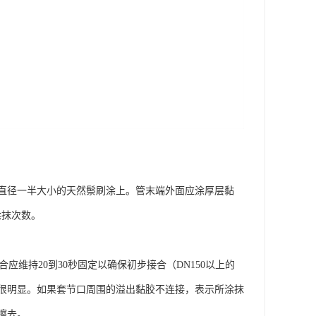
直径一半大小的天然鬃刷涂上。管末端外面应涂厚层黏
涂抹次数。
维持20到30秒固定以确保初步接合（DN150以上的
应很明显。如果套节口周围的溢出黏胶不连接，表示所涂抹
擦去。