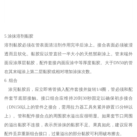
5.涂抹溶剂黏胶
溶剂黏胶必须在管表面清洁剂作用完毕后涂上。接合表面必须被浸
透而且软化。黏胶应以管直径一半大小的天然鬃刷涂上。管末端外
面应涂厚层黏胶，配件套接内面应涂中等厚度黏胶。大于DN50的管
在其末端涂上第二层黏胶或相对增加涂抹次数。
6 .组合
涂完黏胶后，应立即将管插入配件套接并旋转1/4圈，管必须和配
件套节底部接触。接口组合应维持20到30秒固定以确保初步接合
（DN150以上的管件之接合，需用拉力器工具夹紧并静置15分钟以
上）。管和配件接合点的周围胶水溢出应很明显。如果套节口周围
的溢出黏胶不连接，表示所涂抹的黏胶不足。果真如此，建议应将
配件丢弃重新组合接口，过量溢出的部分黏胶可利用破布擦去。