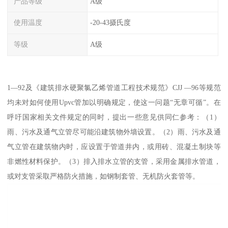
产品等级
A级
使用温度
-20-43摄氏度
等级
A级
1—92及《建筑排水硬聚氯乙烯管道工程技术规范》CJJ —96等规范
均未对如何使用Upvc管加以明确规定，使这一问题“无章可循”。在
呼吁国家相关文件规定的同时，提出一些意见供同仁参考：（1）
雨、污水及通气立管尽可能沿建筑物外墙设置。（2）雨、污水及通
气立管在建筑物内时，应设置于管道井内，或用砖、混凝土制块等
非燃性材料保护。（3）排入排水立管的支管，采用金属排水管道，
或对支管采取严格防火措施，如钢制套管、无机防火套管等。