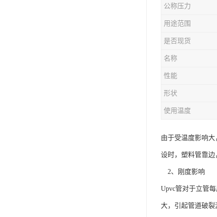
公称压力
用途范围
是否现货
名称
性能
形状
使用温度
由于受温度影响大
设时，塑料管靠边
2、刚度影响
Upvc管对于立
大，引起管道破裂