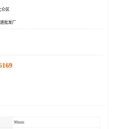
北仑区
管道批发厂
6169
90mm