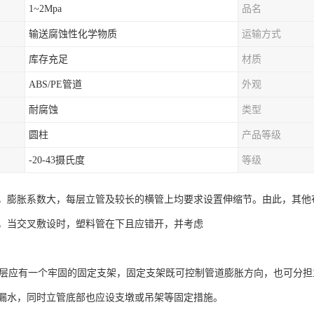
1~2Mpa
品名
输送腐蚀性化学物质
运输方式
库存充足
材质
ABS/PE管道
外观
耐腐蚀
类型
圆柱
产品等级
-20-43摄氏度
等级
，膨胀系数大，每层立管及较长的横管上均要求设置伸缩节。由此，其他布
，当交叉敷设时，塑料管在下且应错开，并考虑
管每层应有一个牢固的固定支架，固定支架既可控制管道膨胀方向，也可分
漏水，同时立管底部也应设支墩或吊架等固定措施。