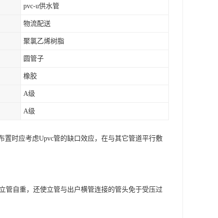
pvc-u供水管
物流配送
聚氯乙烯树脂
圆管子
橡胶
A级
A级
置时应考虑Upvc管的缺口效应，在与其它管道平行敷
担立管自重，还使立管与出户横管连接的管头免于受压过