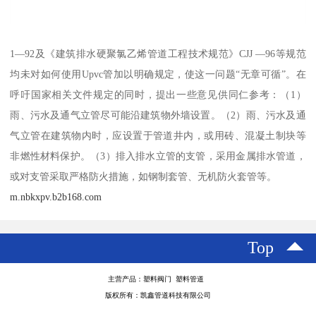
1—92及《建筑排水硬聚氯乙烯管道工程技术规范》CJJ —96等规范
均未对如何使用Upvc管加以明确规定，使这一问题“无章可循”。在
呼吁国家相关文件规定的同时，提出一些意见供同仁参考：（1）
雨、污水及通气立管尽可能沿建筑物外墙设置。（2）雨、污水及通
气立管在建筑物内时，应设置于管道井内，或用砖、混凝土制块等
非燃性材料保护。（3）排入排水立管的支管，采用金属排水管道，
或对支管采取严格防火措施，如钢制套管、无机防火套管等。
m.nbkxpv.b2b168.com
Top
主营产品：塑料阀门 塑料管道
版权所有：凯鑫管道科技有限公司