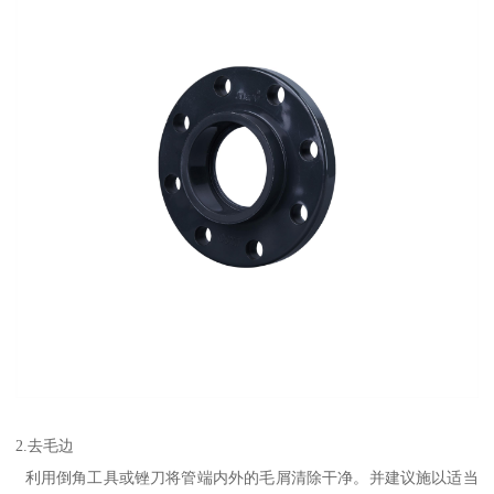
2.去毛边
利用倒角工具或锉刀将管端内外的毛屑清除干净。并建议施以适当