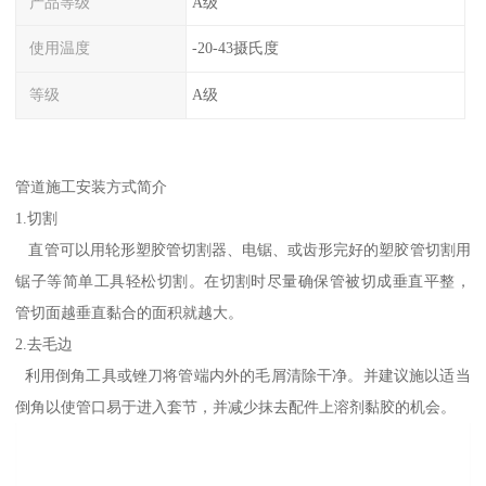
产品等级
A级
使用温度
-20-43摄氏度
等级
A级
管道施工安装方式简介
1.切割
直管可以用轮形塑胶管切割器、电锯、或齿形完好的塑胶管切割用
锯子等简单工具轻松切割。在切割时尽量确保管被切成垂直平整，
管切面越垂直黏合的面积就越大。
2.去毛边
利用倒角工具或锉刀将管端内外的毛屑清除干净。并建议施以适当
倒角以使管口易于进入套节，并减少抹去配件上溶剂黏胶的机会。