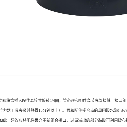
即将管插入配件套接并旋转1/4圈，管必须和配件套节底部接触。接口组合应
拉力器工具夹紧并静置15分钟以上）。管和配件接合点的周围胶水溢出
如此，建议应将配件丢弃重新组合接口，过量溢出的部分黏胶可利用破布