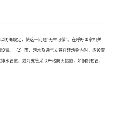
管加以明确规定，使这一问题“无章可循”。在呼吁国家相关
墙设置。（2）雨、污水及通气立管在建筑物内时，应设置
属排水管道，或对支管采取严格防火措施，如钢制套管、