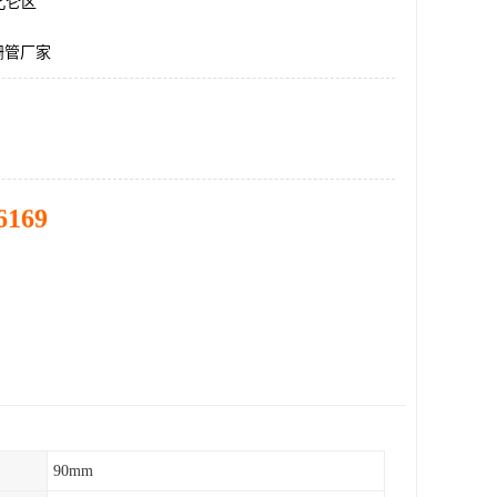
北仑区
栅管厂家
6169
90mm