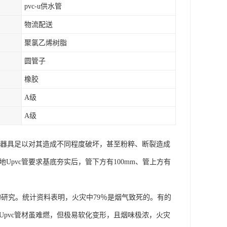
pvc-u供水管
物流配送
聚氯乙烯树脂
圆管子
橡胶
A级
A级
机械器具足以对其造成不同程度破坏，甚至粉粹、断裂造成
Upvc管要求基底夯实后，管下方有100mm、管上方有
的研究。统计资料表明，火灾中79％是烟气致死的。有的
以Upvc管材虽难燃，但极易软化变形，且烟味极浓，火灾