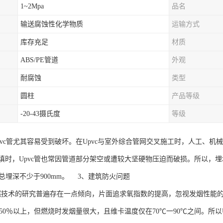
1~2Mpa
品名
输送腐蚀性化学物质
运输方式
库存充足
材质
ABS/PE管道
外观
耐腐蚀
类型
圆柱
产品等级
-20-43摄氏度
等级
pvc管尤其容易受到破坏。在Upvc与室外综合管网交叉施工时，人工、
时，Upvc管也常因管道部分架空或遭较大坚硬物压迫而破损。所以，埋地
且总埋深不少于900mm。 3、建筑防火问题
阻燃技术的研究普遍存在一点倾向，片面追求氧指数的提高，忽视发烟性能
达50％以上，但燃烧时发烟量很大，且维卡温度仅在70℃一90℃之间。所