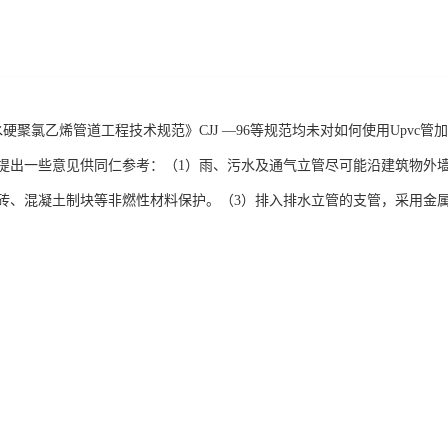
水硬聚氯乙烯管道工程技术规范》CJJ —96等规范均未对如何使用Upvc
提出一些意见供同仁参考：（1）雨、污水及通气立管尽可能沿建筑物外
砖、混凝土制块等非燃性材料保护。（3）排入排水立管的支管，采用金