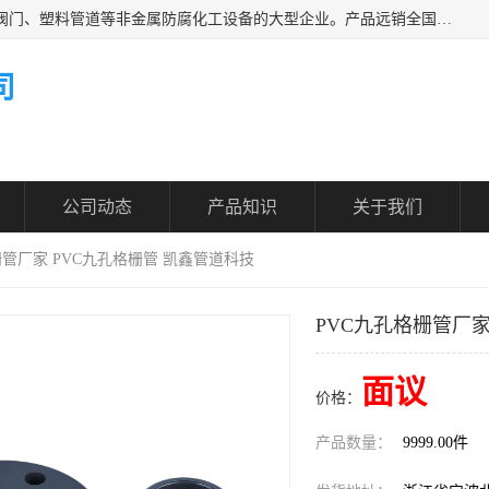
凯鑫管道科技有限公司是一家专业生产PPH、CPVC各类塑料阀门、塑料管道等非金属防腐化工设备的大型企业。产品远销全国三十一个省、市、自治区,广泛应用于化工、石油、氯碱、染料、制药、农药等行业，深受广大用户欢迎，是目前国内生产化工泵、阀门规模较大的生产基地之一。
司
公司动态
产品知识
关于我们
栅管厂家 PVC九孔格栅管 凯鑫管道科技
PVC九孔格栅管厂家
面议
价格：
产品数量：
9999.00件