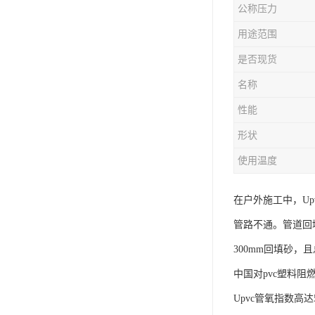
公称压力
用途范围
是否现货
名称
性能
形状
使用温度
在户外施工中，U
管路不通。管道回填
300mm回填砂，
中国对pvc塑料
Upvc管氧指数高