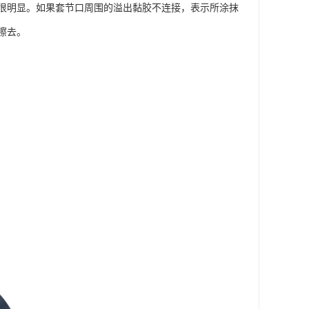
应很明显。如果套节口周围的溢出黏胶不连接，表示所涂抹
擦去。