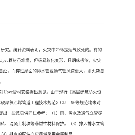
的研究。统计资料表明，火灾中79％是烟气致死的。有的
以Upvc管材虽难燃，但极易软化变形，且烟味极浓，火灾
位蔓延，而穿过屋面的排水管或通气管风速更大，则火势蔓
。
对Upvc管材安装提出意见。由于现行《高层建筑防火设
筑排水硬聚氯乙烯管道工程技术规范》CJJ —96等规范均未对
，提出一些意见供同仁参考：（1）雨、污水及通气立管尽
用砖、混凝土制块等非燃性材料保护。（3）排入排水立管
（4）排水的配件亦应尽量采用金属制品。