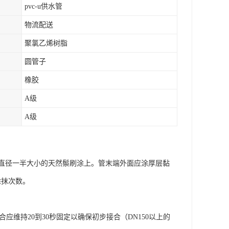
pvc-u供水管
物流配送
聚氯乙烯树脂
圆管子
橡胶
A级
A级
直径一半大小的天然鬃刷涂上。管末端外面应涂厚层黏
涂抹次数。
维持20到30秒固定以确保初步接合（DN150以上的