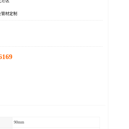
北仑区
业管材定制
6169
90mm