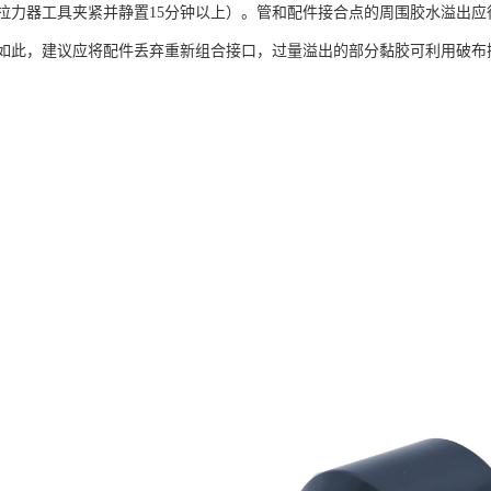
拉力器工具夹紧并静置15分钟以上）。管和配件接合点的周围胶水溢出
如此，建议应将配件丢弃重新组合接口，过量溢出的部分黏胶可利用破布