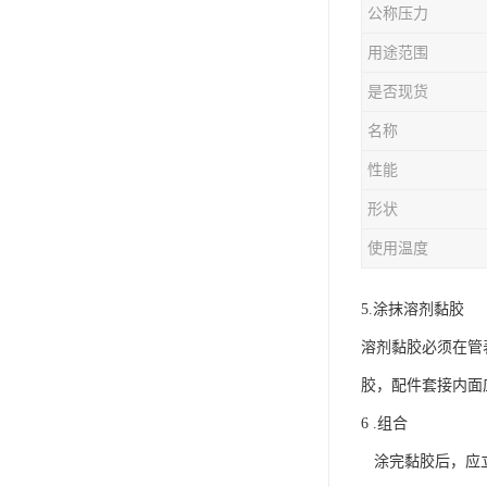
公称压力
用途范围
是否现货
名称
性能
形状
使用温度
5.涂抹溶剂黏胶
溶剂黏胶必须在管
胶，配件套接内面
6 .组合
涂完黏胶后，应立