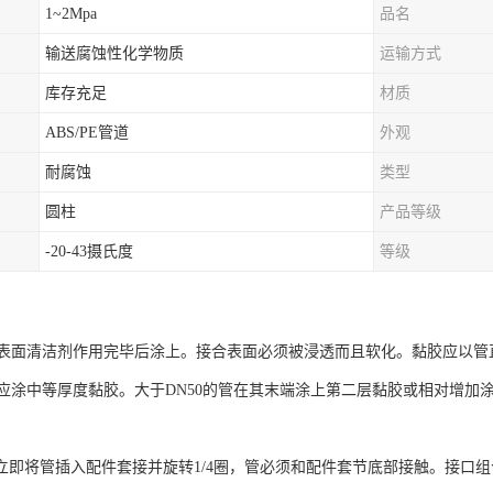
1~2Mpa
品名
输送腐蚀性化学物质
运输方式
库存充足
材质
ABS/PE管道
外观
耐腐蚀
类型
圆柱
产品等级
-20-43摄氏度
等级
表面清洁剂作用完毕后涂上。接合表面必须被浸透而且软化。黏胶应以管
应涂中等厚度黏胶。大于DN50的管在其末端涂上第二层黏胶或相对增加
即将管插入配件套接并旋转1/4圈，管必须和配件套节底部接触。接口组合应