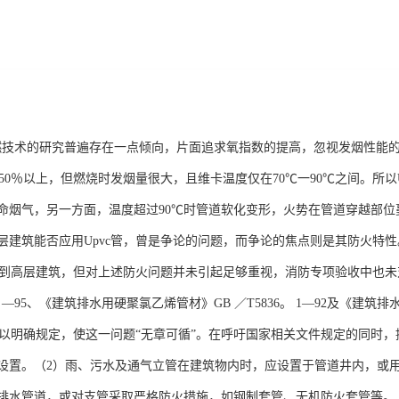
阻燃技术的研究普遍存在一点倾向，片面追求氧指数的提高，忽视发烟性能
达50％以上，但燃烧时发烟量很大，且维卡温度仅在70℃一90℃之间。所
命烟气，另一方面，温度超过90℃时管道软化变形，火势在管道穿越部
层建筑能否应用Upvc管，曾是争论的问题，而争论的焦点则是其防火特性
应用到高层建筑，但对上述防火问题并未引起足够重视，消防专项验收中也未
45 —95、《建筑排水用硬聚氯乙烯管材》GB ／T5836。 1—92及《建
管加以明确规定，使这一问题“无章可循”。在呼吁国家相关文件规定的同时
设置。（2）雨、污水及通气立管在建筑物内时，应设置于管道井内，或
排水管道，或对支管采取严格防火措施，如钢制套管、无机防火套管等。