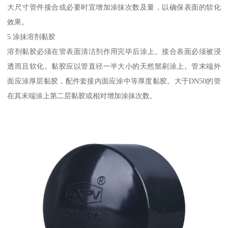
大尺寸管件接合或必要时宜增加涂抹次数及量，以确保表面的软化
效果。
5.涂抹溶剂黏胶
溶剂黏胶必须在管表面清洁剂作用完毕后涂上。接合表面必须被浸
透而且软化。黏胶应以管直径一半大小的天然鬃刷涂上。管末端外
面应涂厚层黏胶，配件套接内面应涂中等厚度黏胶。大于DN50的管
在其末端涂上第二层黏胶或相对增加涂抹次数。