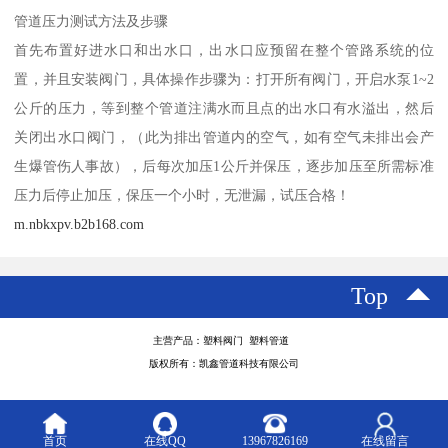
管道压力测试方法及步骤
首先布置好进水口和出水口，出水口应预留在整个管路系统的位
置，并且安装阀门，具体操作步骤为：打开所有阀门，开启水泵1~2
公斤的压力，等到整个管道注满水而且点的出水口有水溢出，然后
关闭出水口阀门，（此为排出管道内的空气，如有空气未排出会产
生爆管伤人事故），后每次加压1公斤并保压，逐步加压至所需标准
压力后停止加压，保压一个小时，无泄漏，试压合格！
m.nbkxpv.b2b168.com
Top
主营产品：塑料阀门 塑料管道
版权所有：凯鑫管道科技有限公司
首页
在线QQ
13967826169
在线留言