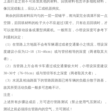
上面行走之前不可添加其他的材料。回填材料包含许多细粒材料，
像沉泥或黏土，应以人工或机器捣实。
剩余的回填材料应均匀的一层一层铺平，将沟渠完全填满不留一点
空隙，后回填材料的粒子大小不应超过3英寸。只有在后回填时，才
可以使用滚动设备或重型捣紧机。一般而言，小埋设深度可参考下
列通则决定：
（1）在管路上方地面不会有车辆通过或者交通量小之情况，埋设深
度建议小应为12~18（31~46cm）或与管径相等的深度（两者取其大
者）。
（2）当管路上方会有卡车通过或交通量较大时，小埋设深度建议
30~36寸（76~91cm）或与管径等长之深度（两者取其大者）。
（3）水泥及柏油路面下的管路因路面已将车辆的负载分散于路基，
故其所受活动负载一般多可忽略不计。
注意：
上述所有步骤达成后，方可进行管路测试（禁止使用气压测试），
测试之前必须排出管路内的空气，方可测试！