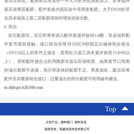
透而且软化。黏胶应以管直径一半大小的天然鬃刷涂上。管末端外
面应涂厚层黏胶，配件套接内面应涂中等厚度黏胶。大于DN50的管
在其末端涂上第二层黏胶或相对增加涂抹次数。
6 .组合
涂完黏胶后，应立即将管插入配件套接并旋转1/4圈，管必须和配
件套节底部接触。接口组合应维持20到30秒固定以确保初步接合
（DN150以上的管件之接合，需用拉力器工具夹紧并静置15分钟以
上）。管和配件接合点的周围胶水溢出应很明显。如果套节口周围
的溢出黏胶不连接，表示所涂抹的黏胶不足。果真如此，建议应将
配件丢弃重新组合接口，过量溢出的部分黏胶可利用破布擦去。
m.nbkxpv.b2b168.com
Top
主营产品：塑料阀门 塑料管道
版权所有：凯鑫管道科技有限公司