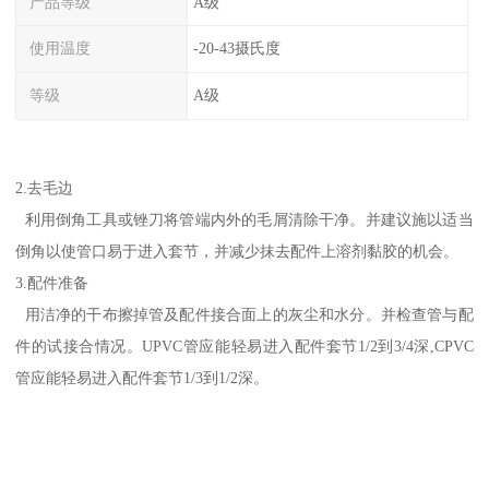
产品等级
A级
使用温度
-20-43摄氏度
等级
A级
2.去毛边
利用倒角工具或锉刀将管端内外的毛屑清除干净。并建议施以适当
倒角以使管口易于进入套节，并减少抹去配件上溶剂黏胶的机会。
3.配件准备
用洁净的干布擦掉管及配件接合面上的灰尘和水分。并检查管与配
件的试接合情况。UPVC管应能轻易进入配件套节1/2到3/4深,CPVC
管应能轻易进入配件套节1/3到1/2深。