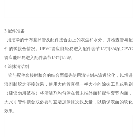
3.配件准备
用洁净的干布擦掉管及配件接合面上的灰尘和水分。并检查管与配
件的试接合情况。UPVC管应能轻易进入配件套节1/2到3/4深,CPVC
管应能轻易进入配件套节1/3到1/2深。
4.涂抹清洁剂
管与配件套接时胶合的结合面需先使用清洁剂来渗透软化，以增进
溶剂黏胶之溶接效果，使用大约管直径一半大小的涂抹工具或毛刷
（建议勿用破布）将清洁剂均匀涂在管末端外面和配件套节内面，
大尺寸管件接合或必要时宜增加涂抹次数及量，以确保表面的软化
效果。